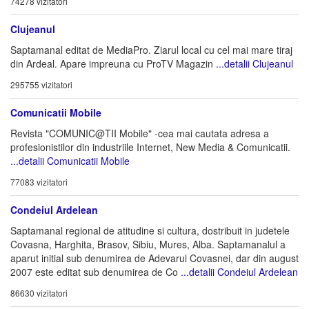
74278 vizitatori
Clujeanul
Saptamanal editat de MediaPro. Ziarul local cu cel mai mare tiraj
din Ardeal. Apare impreuna cu ProTV Magazin
...detalii Clujeanul
295755 vizitatori
Comunicatii Mobile
Revista "COMUNIC@TII Mobile" -cea mai cautata adresa a
profesionistilor din industriile Internet, New Media & Comunicatii.
...detalii Comunicatii Mobile
77083 vizitatori
Condeiul Ardelean
Saptamanal regional de atitudine si cultura, dostribuit in judetele
Covasna, Harghita, Brasov, Sibiu, Mures, Alba. Saptamanalul a
aparut initial sub denumirea de Adevarul Covasnei, dar din august
2007 este editat sub denumirea de Co
...detalii Condeiul Ardelean
86630 vizitatori