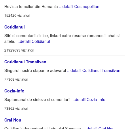
Revista femeilor din Romania
...detalii Cosmopolitan
152420 vizitatori
Cotidianul
Stiri si comentarii zilnice, linkuri catre resurse romanesti, chat si
altele.
...detalii Cotidianul
21929693 vizitatori
Cotidianul Transilvan
Singurul nostru stapan e adevarul
...detalii Cotidianul Transilvan
77308 vizitatori
Cozia-Info
Saptamanal de sinteze si comentarii
...detalii Cozia-Info
73862 vizitatori
Crai Nou
Cotidian independent al judetului Suceava.
...detalii Crai Nou