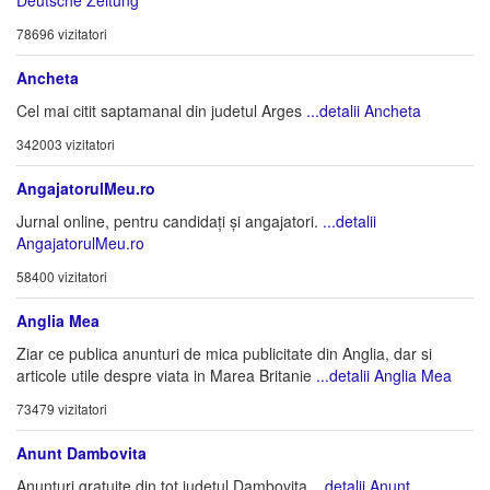
Deutsche Zeitung
78696 vizitatori
Ancheta
Cel mai citit saptamanal din judetul Arges
...detalii Ancheta
342003 vizitatori
AngajatorulMeu.ro
Jurnal online, pentru candidați și angajatori.
...detalii
AngajatorulMeu.ro
58400 vizitatori
Anglia Mea
Ziar ce publica anunturi de mica publicitate din Anglia, dar si
articole utile despre viata in Marea Britanie
...detalii Anglia Mea
73479 vizitatori
Anunt Dambovita
Anunturi gratuite din tot judetul Dambovita
...detalii Anunt