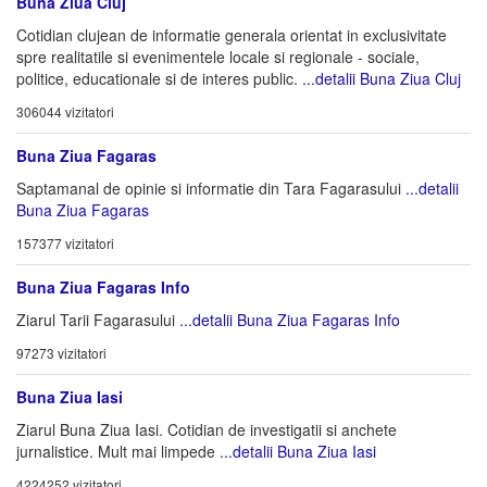
Buna Ziua Cluj
Cotidian clujean de informatie generala orientat in exclusivitate
spre realitatile si evenimentele locale si regionale - sociale,
politice, educationale si de interes public.
...detalii Buna Ziua Cluj
306044 vizitatori
Buna Ziua Fagaras
Saptamanal de opinie si informatie din Tara Fagarasului
...detalii
Buna Ziua Fagaras
157377 vizitatori
Buna Ziua Fagaras Info
Ziarul Tarii Fagarasului
...detalii Buna Ziua Fagaras Info
97273 vizitatori
Buna Ziua Iasi
Ziarul Buna Ziua Iasi. Cotidian de investigatii si anchete
jurnalistice. Mult mai limpede
...detalii Buna Ziua Iasi
4224252 vizitatori