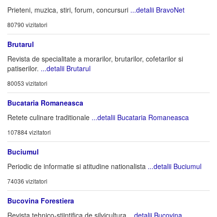
Prieteni, muzica, stiri, forum, concursuri
...detalii BravoNet
80790 vizitatori
Brutarul
Revista de specialitate a morarilor, brutarilor, cofetarilor si
patiserilor.
...detalii Brutarul
80053 vizitatori
Bucataria Romaneasca
Retete culinare traditionale
...detalii Bucataria Romaneasca
107884 vizitatori
Buciumul
Periodic de informatie si atitudine nationalista
...detalii Buciumul
74036 vizitatori
Bucovina Forestiera
Revista tehnico-stiintifica de silvicultura
...detalii Bucovina