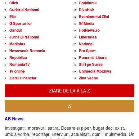
Click
Cotidianul
Curierul National
DivaHair
Elle
Evenimentul Zilei
G Sporturilor
G4Media
Gandul
HotNews.ro
Jurnalul National
Libertatea
Mediafax
National
Newsweek Romania
Pro Sport
Republica
Romania Libera
RomaniaTV
Stiri pe Surse
Tv online
Unimedia Moldova
Ziarul Financiar
Ziua Veche
ZIARE DE LA A LA Z
A
AB News
Investigatii, moravuri, satira. Dosare si piper, buget deci exist,
umbla vorba, reportaje, interviuri, actualitati, opinii, multimedia. Un