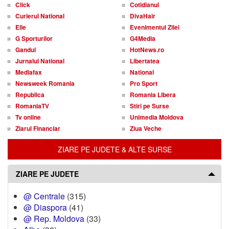
Click
Cotidianul
Curierul National
DivaHair
Elle
Evenimentul Zilei
G Sporturilor
G4Media
Gandul
HotNews.ro
Jurnalul National
Libertatea
Mediafax
National
Newsweek Romania
Pro Sport
Republica
Romania Libera
RomaniaTV
Stiri pe Surse
Tv online
Unimedia Moldova
Ziarul Financiar
Ziua Veche
ZIARE PE JUDETE & ALTE SURSE
ZIARE PE JUDETE
@ Centrale
(315)
@ Diaspora
(41)
@ Rep. Moldova
(33)