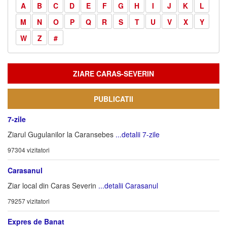
A
B
C
D
E
F
G
H
I
J
K
L
M
N
O
P
Q
R
S
T
U
V
X
Y
W
Z
#
ZIARE CARAS-SEVERIN
PUBLICATII
7-zile
Ziarul Gugulanilor la Caransebes
...detalii 7-zile
97304 vizitatori
Carasanul
Ziar local din Caras Severin
...detalii Carasanul
79257 vizitatori
Expres de Banat