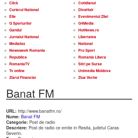
Click
Cotidianul
Curierul National
DivaHair
Elle
Evenimentul Zilei
G Sporturilor
G4Media
Gandul
HotNews.ro
Jurnalul National
Libertatea
Mediafax
National
Newsweek Romania
Pro Sport
Republica
Romania Libera
RomaniaTV
Stiri pe Surse
Tv online
Unimedia Moldova
Ziarul Financiar
Ziua Veche
Banat FM
URL:
http://www.banatfm.ro/
Nume:
Banat FM
Categorie:
Post de radio
Descriere:
Post de radio ce emite in Resita, judetul Caras
Severin.