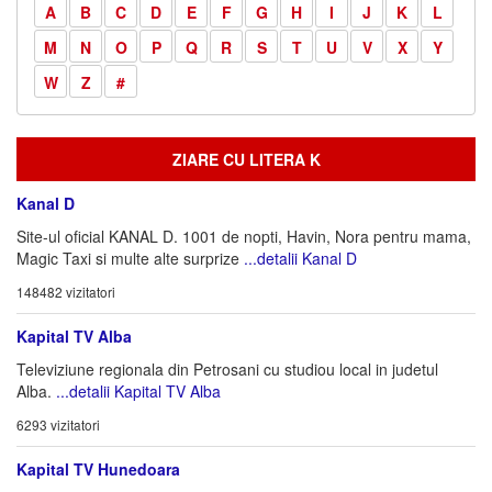
A
B
C
D
E
F
G
H
I
J
K
L
M
N
O
P
Q
R
S
T
U
V
X
Y
W
Z
#
ZIARE CU LITERA K
Kanal D
Site-ul oficial KANAL D. 1001 de nopti, Havin, Nora pentru mama,
Magic Taxi si multe alte surprize
...detalii Kanal D
148482 vizitatori
Kapital TV Alba
Televiziune regionala din Petrosani cu studiou local in judetul
Alba.
...detalii Kapital TV Alba
6293 vizitatori
Kapital TV Hunedoara