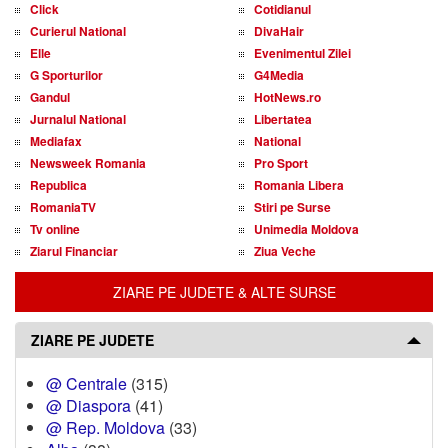
Click
Cotidianul
Curierul National
DivaHair
Elle
Evenimentul Zilei
G Sporturilor
G4Media
Gandul
HotNews.ro
Jurnalul National
Libertatea
Mediafax
National
Newsweek Romania
Pro Sport
Republica
Romania Libera
RomaniaTV
Stiri pe Surse
Tv online
Unimedia Moldova
Ziarul Financiar
Ziua Veche
ZIARE PE JUDETE & ALTE SURSE
ZIARE PE JUDETE
@ Centrale
(315)
@ Diaspora
(41)
@ Rep. Moldova
(33)