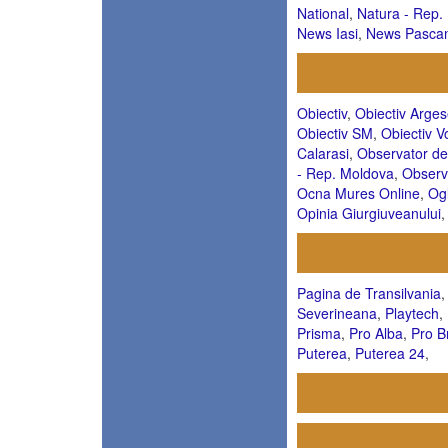
National
,
Natura - Rep.
News Iasi
,
News Pascan
Obiectiv
,
Obiectiv Arge
Obiectiv SM
,
Obiectiv V
Calarasi
,
Observator de
- Rep. Moldova
,
Observ
Ocna Mures Online
,
Ogl
Opinia Giurgiuveanului
Pagina de Transilvania
Severineana
,
Playtech
,
Prisma
,
Pro Alba
,
Pro B
Puterea
,
Puterea 24
,