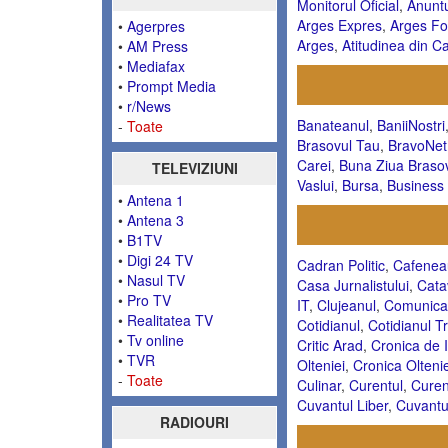
Monitorul Oficial
,
Anuntu
Arges Expres
,
Arges F
•
Agerpres
Arges
,
Atitudinea din Ca
•
AM Press
•
Mediafax
•
Prompt Media
•
r/News
Banateanul
,
BaniiNostri
-
Toate
Brasovul Tau
,
BravoNet
Carei
,
Buna Ziua Braso
TELEVIZIUNI
Vaslui
,
Bursa
,
Business
•
Antena 1
•
Antena 3
•
B1TV
•
Digi 24 TV
Cadran Politic
,
Cafeneau
•
Nasul TV
Casa Jurnalistului
,
Cata
•
Pro TV
IT
,
Clujeanul
,
Comunicat
•
Realitatea TV
Cotidianul
,
Cotidianul T
•
Tv online
Critic Arad
,
Cronica de I
•
TVR
Olteniei
,
Cronica Oltenie
-
Toate
Culinar
,
Curentul
,
Curen
Cuvantul Liber
,
Cuvantul
RADIOURI