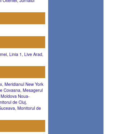
l Olteniei
,
Jurnalul
emei
,
Linia 1
,
Live Arad
,
x
,
Meridianul New York
de Covasna
,
Mesagerul
,
Moldova Noua-
itorul de Cluj
,
 Suceava
,
Monitorul de