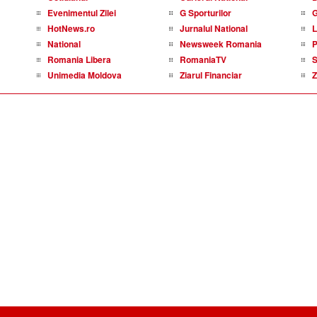
Evenimentul Zilei
G Sporturilor
HotNews.ro
Jurnalul National
L
National
Newsweek Romania
P
Romania Libera
RomaniaTV
S
Unimedia Moldova
Ziarul Financiar
Z