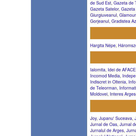
de Sud Est
,
Gazeta de
Gazeta Satelor
,
Gazeta
Giurgiuveanul
,
Glamour
Gorjeanul
,
Gradistea Az
Hargita Népe
,
Háromsz
Ialomita
,
Idei de AFACE
Incomod Media
,
Indepe
Indiscret in Oltenia
,
Inf
de Teleorman
,
Informat
Moldovei
,
Interes Arge
Joy
,
Jupanu' Suceava
,
Jurnal de Oas
,
Jurnal 
Jurnalul de Arges
,
Jurn