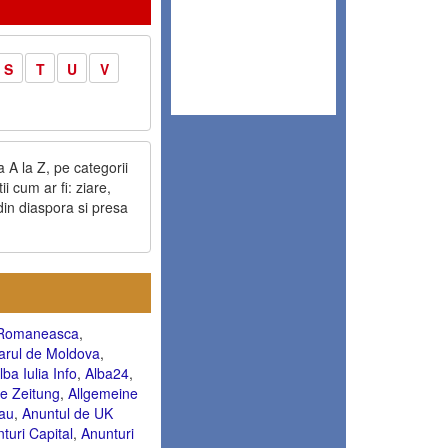
S
T
U
V
 A la Z, pe categorii
i cum ar fi: ziare,
 din diaspora si presa
a Romaneasca
,
arul de Moldova
,
lba Iulia Info
,
Alba24
,
e Zeitung
,
Allgemeine
au
,
Anuntul de UK
turi Capital
,
Anunturi