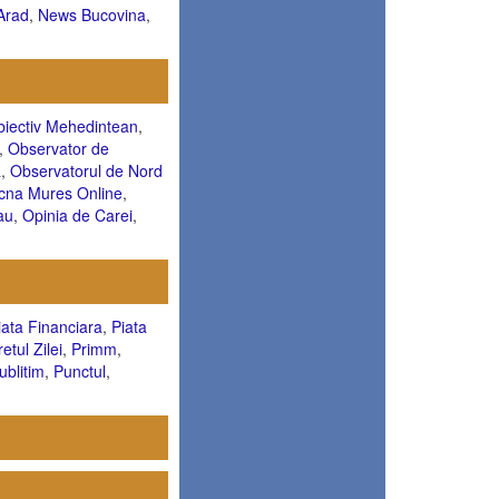
Arad
,
News Bucovina
,
iectiv Mehedintean
,
,
Observator de
a
,
Observatorul de Nord
cna Mures Online
,
au
,
Opinia de Carei
,
iata Financiara
,
Piata
retul Zilei
,
Primm
,
ublitim
,
Punctul
,