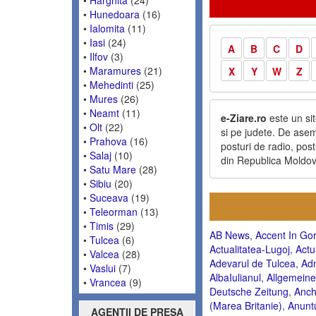
•
Hunedoara
(16)
•
Ialomita
(11)
•
Iasi
(24)
A
B
C
D
•
Ilfov
(3)
•
Maramures
(21)
X
Y
W
Z
•
Mehedinti
(25)
•
Mures
(26)
•
Neamt
(11)
e-Ziare.ro
este un sit
•
Olt
(22)
si pe judete. De aseme
•
Prahova
(16)
posturi de radio, post
•
Salaj
(10)
din Republica Moldov
•
Satu Mare
(28)
•
Sibiu
(20)
•
Suceava
(19)
•
Teleorman
(13)
•
Timis
(29)
AB News
,
Accent In Gor
•
Tulcea
(6)
Actualitatea-Lugoj
,
Actu
•
Valcea
(28)
Adevarul de Tulcea
,
Adm
•
Vaslui
(7)
AlbaIulianul
,
Allgemein
•
Vrancea
(9)
Deutsche Zeitung
,
Anch
(Marea Britanie)
,
Anuntu
AGENTII DE PRESA