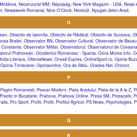
 Moldova
,
Necenzurat MM
,
Népújság
,
New York Magazin - USA
,
News 
i
,
Newsweek Romania
,
Nine O'Clock
,
Nivelul2
,
Nyugati Jelen Arad
,
O
sean
,
Obiectiv de Ialomita
,
Obiectiv de Rădăuți
,
Obiectiv de Suceava
,
Ob
ocea Brailei
,
Observator BN
,
Observator Cultural
,
Observator de Bacau
 Constanta
,
Observator Militar
,
Observatorul
,
Observatorul de Covasn
atorul Prahovean
,
Occidentul Romanesc - Spania
,
Ocna Mures Info
,
O
inda Literara
,
OlteniaNews
,
Onesti Expres
,
OnlineSport.ro
,
Opinia Buz
,
Opinia Timisoarei
,
Opiniaonline
,
Ora de Sibiu
,
Oradea Net
,
Orizont
,
P
,
Pagini Romanesti
,
Pescar Modern
,
Piata Aradului
,
Piata de la A la Z
,
P
Practic in Bucatarie
,
Prahova
,
Prahova Online
,
Presa SM
,
Presscafe
,
P
raila
,
Pro Sport
,
Profit
,
Profit
,
Profitul Agricol
,
PS News
,
Psychologies
,
P
Q
R