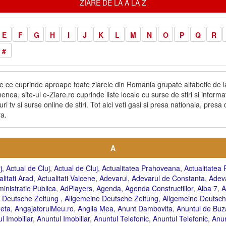
ZIARE DE LA A LA Z
E
F
G
H
I
J
K
L
M
N
O
P
Q
R
#
e ce cuprinde aproape toate ziarele din Romania grupate alfabetic de la
nea, site-ul e-Ziare.ro cuprinde liste locale cu surse de stiri si informati
uri tv si surse online de stiri. Tot aici veti gasi si presa nationala, presa
a.
A
j
,
Actual de Cluj
,
Actual de Cluj
,
Actualitatea Prahoveana
,
Actualitate
alitati Arad
,
Actualitati Valcene
,
Adevarul
,
Adevarul de Constanta
,
Adev
inistratie Publica
,
AdPlayers
,
Agenda
,
Agenda Constructiilor
,
Alba 7
,
A
e Deutsche Zeitung
,
Allgemeine Deutsche Zeitung
,
Allgemeine Deutsch
eta
,
AngajatorulMeu.ro
,
Anglia Mea
,
Anunt Dambovita
,
Anuntul de Buz
l Imobiliar
,
Anuntul Imobiliar
,
Anuntul Telefonic
,
Anuntul Telefonic
,
Anun