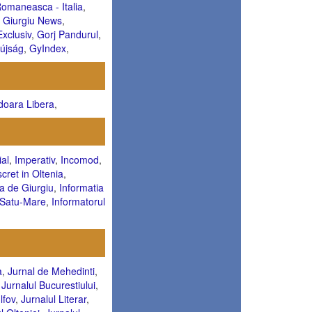
omaneasca - Italia
,
,
Giurgiu News
,
Exclusiv
,
Gorj Pandurul
,
sújság
,
GyIndex
,
oara Libera
,
ial
,
Imperativ
,
Incomod
,
scret in Oltenia
,
ia de Giurgiu
,
Informatia
i Satu-Mare
,
Informatorul
a
,
Jurnal de Mehedinti
,
,
Jurnalul Bucurestiului
,
lfov
,
Jurnalul Literar
,