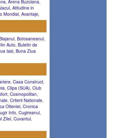
ena
,
Arena Buzoiana
,
tacul
,
Atitudine in
o Mondial
,
Avantaje
,
Blajanul
,
Botosaneanul
,
tin Auto
,
Buletin de
ua Iasi
,
Buna Ziua
ariere
,
Casa Construct
,
nia
,
Clipa (SUA)
,
Club
fort
,
Cosmopolitan
,
onale
,
Criterii Nationale
,
ca Olteniei
,
Cronica
ugir Info
,
Cugireanul
,
l Zilei
,
Cuvantul
,