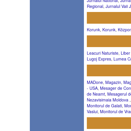
Jurnalul National
,
Jurnal
Regional
,
Jurnalul Vaii J
Korunk
,
Korunk
,
Közpon
Leacuri Naturiste
,
Liber
Lugoj Expres
,
Lumea Cr
MADone
,
Magazin
,
Mag
- USA
,
Mesager de Con
de Neamt
,
Mesagerul d
Nezavisimaia Moldova
Monitorul de Galati
,
Mon
Vaslui
,
Monitorul de Vr