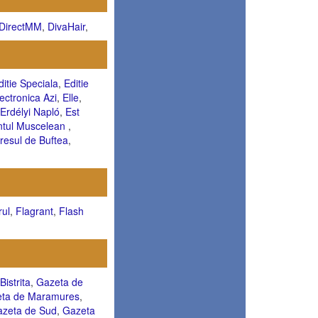
DirectMM
,
DivaHair
,
ditie Speciala
,
Editie
ectronica Azi
,
Elle
,
Erdélyi Napló
,
Est
ntul Muscelean
,
resul de Buftea
,
rul
,
Flagrant
,
Flash
istrita
,
Gazeta de
ta de Maramures
,
zeta de Sud
,
Gazeta