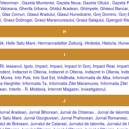
 Teleorman
,
Gazeta Munteniei
,
Gazeta Noua
,
Gazeta Oltului
,
Gazeta R
 Valceana
,
Gherila Urbana
,
Ghidul Aradean
,
Ghimpele
,
Ghiseul Bancar
,
Glas Comun
,
Glasul Aradului
,
Glasul Hunedoarei
,
Gorj Domino
,
Gorj 
i
,
Graiul Dobrogei
,
Graiul Maramuresului
,
Graiul Salajului
,
Gyergyói Ki
H
ék
,
Hello Satu Mare
,
Hermannstädter Zeitung
,
Hirdetés
,
Historia
,
Huned
I
RI
,
Ieseanul
,
Igolo
,
Impact
,
Impact
,
Impact In Gorj
,
Impact Real
,
Impart
ndent
,
Indiscret in Oltenia
,
Indiscret in Oltenia
,
Indiscret in Oltenia
,
Indi
o Mures
,
Info Puls
,
Info Sud Est
,
InfoBraila
,
Informatia de Alba
,
Informat
ia Harghitei
,
Informatia Ta
,
Informatia Zilei Maramures
,
Informatia Zile
sean
,
Interlic - R. Moldova
,
Internet Magazin
,
Investigatorul
,
J
Jurnal Aradean
,
Jurnal Bihorean
,
Jurnal de Chisinau
,
Jurnal de Ialomit
de Satu Mare
,
Jurnal Giurgiuvean
,
Jurnal Prahovean
,
Jurnal Romanesc
alul de Botosani
,
Jurnalul de Calarasi
,
Jurnalul de Ialomita
,
Jurnalul de I