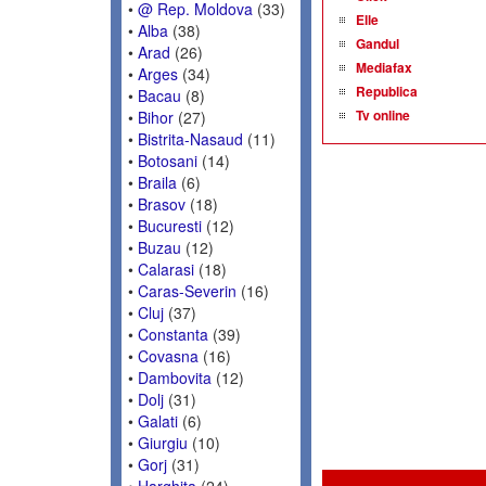
•
@ Rep. Moldova
(33)
Elle
•
Alba
(38)
Gandul
•
Arad
(26)
Mediafax
•
Arges
(34)
Republica
•
Bacau
(8)
Tv online
•
Bihor
(27)
•
Bistrita-Nasaud
(11)
•
Botosani
(14)
•
Braila
(6)
•
Brasov
(18)
•
Bucuresti
(12)
•
Buzau
(12)
•
Calarasi
(18)
•
Caras-Severin
(16)
•
Cluj
(37)
•
Constanta
(39)
•
Covasna
(16)
•
Dambovita
(12)
•
Dolj
(31)
•
Galati
(6)
•
Giurgiu
(10)
•
Gorj
(31)
•
Harghita
(24)