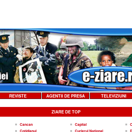
REVISTE
AGENTII DE PRESA
TELEVIZIUNI
ZIARE DE TOP
Cancan
Capital
C
Cotidianul
Curierul National
D