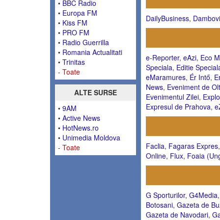
•
BBC Radio
•
Europa FM
DailyBusiness
,
Dambovi
•
Kiss FM
•
PRO FM
•
Radio Guerrilla
•
Romania Actualitati
e-Reporter
,
eAzi
,
Eco M
•
Trinitas
Speciala
,
Editie Special
-
Toate
eMaramures
,
Ér Intő
,
E
News
,
Eveniment de Ol
ALTE SURSE
Evenimentul Zilei
,
Explo
Expresul de Prahova
,
e
•
9AM
•
Active News
•
HotNews.ro
•
Unimedia Moldova
Faclia
,
Fagaras Expres
-
Toate
Online
,
Flux
,
Foaia (Ung
G Sporturilor
,
G4Media
Botosani
,
Gazeta de Bu
Gazeta de Navodari
,
Ga