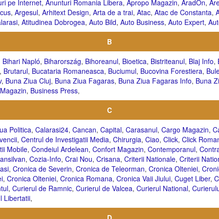
ri pe Internet
,
Anunturi Romania Libera
,
Apropo Magazin
,
AradOn
,
Ar
ocus
,
Argesul
,
Arhitext Design
,
Arta de a trai
,
Atac
,
Atac de Constanta
,
A
larasi
,
Atitudinea Dobrogea
,
Auto Bild
,
Auto Business
,
Auto Expert
,
Aut
B
,
Bihari Napló
,
Biharország
,
Bihoreanul
,
Bioetica
,
Bistriteanul
,
Blaj Info
,
,
Brutarul
,
Bucataria Romaneasca
,
Buciumul
,
Bucovina Forestiera
,
Bule
v
,
Buna Ziua Cluj
,
Buna Ziua Fagaras
,
Buna Ziua Fagaras Info
,
Buna Zi
 Magazin
,
Business Press
,
C
a Politica
,
Calarasi24
,
Cancan
,
Capital
,
Carasanul
,
Cargo Magazin
,
C
vencii
,
Centrul de Investigatii Media
,
Chirurgia
,
Ciao
,
Click
,
Click Roma
ii Mobile
,
Condeiul Ardelean
,
Confort Magazin
,
Contemporanul
,
Contra
ransilvan
,
Cozia-Info
,
Crai Nou
,
Crisana
,
Criterii Nationale
,
Criterii Nati
asi
,
Cronica de Severin
,
Cronica de Teleorman
,
Cronica Olteniei
,
Croni
i
,
Cronica Olteniei
,
Cronica Romana
,
Cronica Vaii Jiului
,
Cuget Liber
,
C
tul
,
Curierul de Ramnic
,
Curierul de Valcea
,
Curierul National
,
Curierulu
 Libertatii
,
D