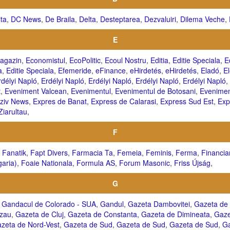
ta
,
DC News
,
De Braila
,
Delta
,
Desteptarea
,
Dezvaluiri
,
Dilema Veche
,
E
agazin
,
Economistul
,
EcoPolitic
,
Ecoul Nostru
,
Editia
,
Editie Speciala
,
E
a
,
Editie Speciala
,
Efemeride
,
eFinance
,
eHirdetés
,
eHirdetés
,
Eladó
,
El
rdélyi Napló
,
Erdélyi Napló
,
Erdélyi Napló
,
Erdélyi Napló
,
Erdélyi Napló
,
t
,
Eveniment Valcean
,
Evenimentul
,
Evenimentul de Botosani
,
Evenime
ziv News
,
Expres de Banat
,
Express de Calarasi
,
Express Sud Est
,
Exp
Ziarultau
,
F
,
Fanatik
,
Fapt Divers
,
Farmacia Ta
,
Femeia
,
Feminis
,
Ferma
,
Financia
aria)
,
Foaie Nationala
,
Formula AS
,
Forum Masonic
,
Friss Újság
,
G
,
Gandacul de Colorado - SUA
,
Gandul
,
Gazeta Dambovitei
,
Gazeta de B
zau
,
Gazeta de Cluj
,
Gazeta de Constanta
,
Gazeta de Dimineata
,
Gaze
zeta de Nord-Vest
,
Gazeta de Sud
,
Gazeta de Sud
,
Gazeta de Sud
,
Ga