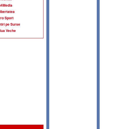
G4Media
ibertatea
ro Sport
tiri pe Surse
iua Veche