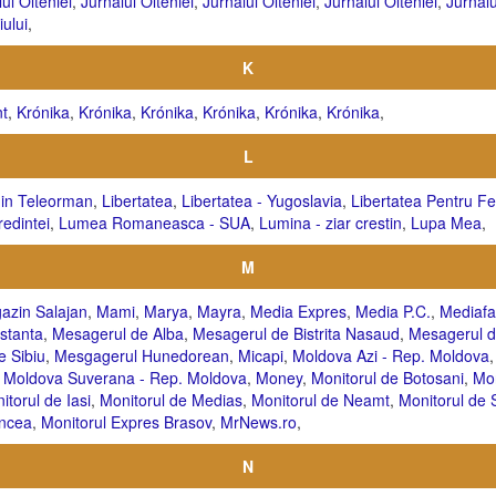
ul Olteniei
,
Jurnalul Olteniei
,
Jurnalul Olteniei
,
Jurnalul Olteniei
,
Jurnalu
iului
,
K
t
,
Krónika
,
Krónika
,
Krónika
,
Krónika
,
Krónika
,
Krónika
,
L
 in Teleorman
,
Libertatea
,
Libertatea - Yugoslavia
,
Libertatea Pentru F
edintei
,
Lumea Romaneasca - SUA
,
Lumina - ziar crestin
,
Lupa Mea
,
M
azin Salajan
,
Mami
,
Marya
,
Mayra
,
Media Expres
,
Media P.C.
,
Mediafa
stanta
,
Mesagerul de Alba
,
Mesagerul de Bistrita Nasaud
,
Mesagerul 
e Sibiu
,
Mesgagerul Hunedorean
,
Micapi
,
Moldova Azi - Rep. Moldova
,
Moldova Suverana - Rep. Moldova
,
Money
,
Monitorul de Botosani
,
Mon
itorul de Iasi
,
Monitorul de Medias
,
Monitorul de Neamt
,
Monitorul de
ancea
,
Monitorul Expres Brasov
,
MrNews.ro
,
N