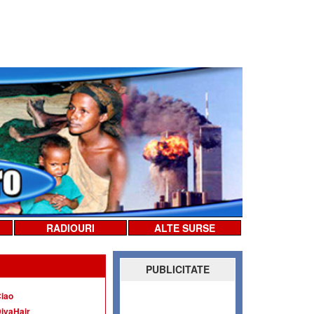
RADIOURI
ALTE SURSE
PUBLICITATE
iao
ivaHair