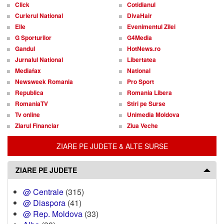
Click
Cotidianul
Curierul National
DivaHair
Elle
Evenimentul Zilei
G Sporturilor
G4Media
Gandul
HotNews.ro
Jurnalul National
Libertatea
Mediafax
National
Newsweek Romania
Pro Sport
Republica
Romania Libera
RomaniaTV
Stiri pe Surse
Tv online
Unimedia Moldova
Ziarul Financiar
Ziua Veche
ZIARE PE JUDETE & ALTE SURSE
ZIARE PE JUDETE
@ Centrale
(315)
@ Diaspora
(41)
@ Rep. Moldova
(33)