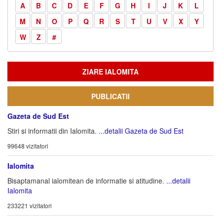
A
B
C
D
E
F
G
H
I
J
K
L
M
N
O
P
Q
R
S
T
U
V
X
Y
W
Z
#
ZIARE IALOMITA
PUBLICATII
Gazeta de Sud Est
Stiri si informatii din Ialomita.
...detalii Gazeta de Sud Est
99648 vizitatori
Ialomita
Bisaptamanal ialomitean de informatie si atitudine.
...detalii
Ialomita
233221 vizitatori