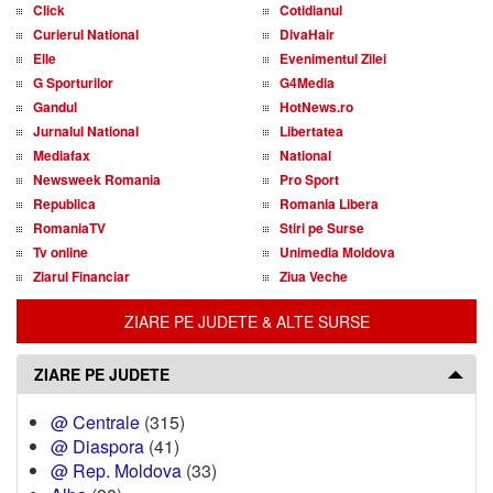
Click
Cotidianul
Curierul National
DivaHair
Elle
Evenimentul Zilei
G Sporturilor
G4Media
Gandul
HotNews.ro
Jurnalul National
Libertatea
Mediafax
National
Newsweek Romania
Pro Sport
Republica
Romania Libera
RomaniaTV
Stiri pe Surse
Tv online
Unimedia Moldova
Ziarul Financiar
Ziua Veche
ZIARE PE JUDETE & ALTE SURSE
ZIARE PE JUDETE
@ Centrale
(315)
@ Diaspora
(41)
@ Rep. Moldova
(33)