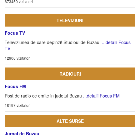
673450 vizitatori
TELEVIZIUNI
Focus TV
Televiziunea de care depinzi! Studioul de Buzau.
...detalii Focus
TV
12906 vizitatori
RADIOURI
Focus FM
Post de radio ce emite in judetul Buzau
...detalii Focus FM
18197 vizitatori
ALTE SURSE
Jurnal de Buzau