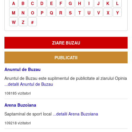
A
B
C
D
E
F
G
H
I
J
K
L
M
N
O
P
Q
R
S
T
U
V
X
Y
W
Z
#
ZIARE BUZAU
PUBLICATII
Anuntul de Buzau
Anuntul de Buzau este suplimentul de publicitate al ziarului Opinia
...detalii Anuntul de Buzau
108185 vizitatori
Arena Buzoiana
Saptaminal de sport local
...detalii Arena Buzoiana
109218 vizitatori