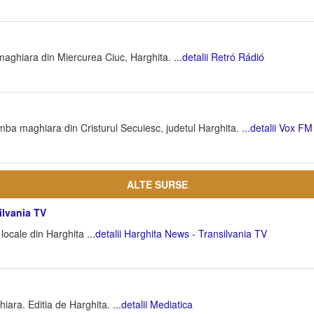
maghiara din Miercurea Ciuc, Harghita.
...detalii Retró Rádió
imba maghiara din Cristurul Secuiesc, judetul Harghita.
...detalii Vox FM
ALTE SURSE
ilvania TV
i locale din Harghita
...detalii Harghita News - Transilvania TV
ghiara. Editia de Harghita.
...detalii Mediatica