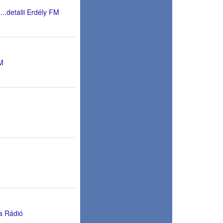
a
...detalii Erdély FM
FM
ma Rádió