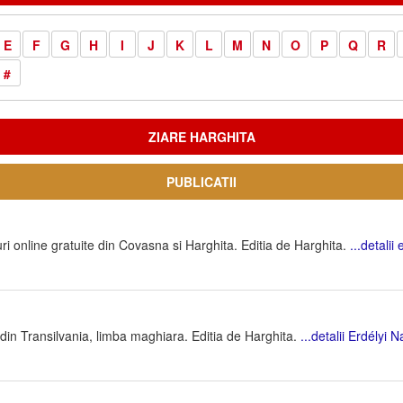
E
F
G
H
I
J
K
L
M
N
O
P
Q
R
#
ZIARE HARGHITA
PUBLICATII
ri online gratuite din Covasna si Harghita. Editia de Harghita.
...detalii
din Transilvania, limba maghiara. Editia de Harghita.
...detalii Erdélyi 