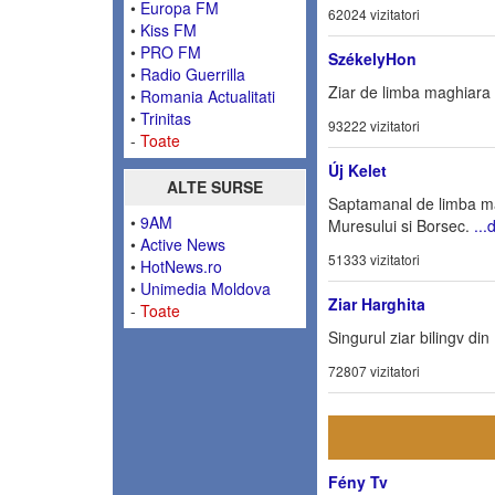
•
Europa FM
62024 vizitatori
•
Kiss FM
•
PRO FM
SzékelyHon
•
Radio Guerrilla
Ziar de limba maghiara 
•
Romania Actualitati
•
Trinitas
93222 vizitatori
-
Toate
Új Kelet
ALTE SURSE
Saptamanal de limba mag
•
9AM
Muresului si Borsec.
...
•
Active News
51333 vizitatori
•
HotNews.ro
•
Unimedia Moldova
Ziar Harghita
-
Toate
Singurul ziar bilingv di
72807 vizitatori
Fény Tv