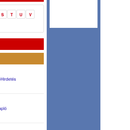
S
T
U
V
 eHirdetés
Napló