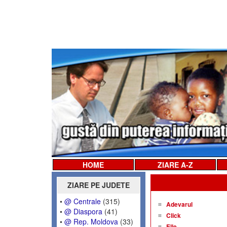
HOME
ZIARE A-Z
ZIARE PE JUDETE
•
@ Centrale
(315)
Adevarul
•
@ Diaspora
(41)
Click
•
@ Rep. Moldova
(33)
Elle