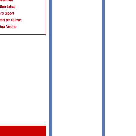
ibertatea
ro Sport
tiri pe Surse
iua Veche