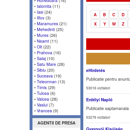
•
Hunedoara
(16)
•
Ialomita
(11)
•
Iasi
(24)
A
B
C
D
•
Ilfov
(3)
•
Maramures
(21)
X
Y
W
Z
•
Mehedinti
(25)
•
Mures
(26)
•
Neamt
(11)
•
Olt
(22)
•
Prahova
(16)
•
Salaj
(10)
•
Satu Mare
(28)
•
Sibiu
(20)
eHirdetés
•
Suceava
(19)
Publicatie pentru anuntu
•
Teleorman
(13)
•
Timis
(29)
53016 vizitatori
•
Tulcea
(6)
•
Valcea
(28)
Erdélyi Napló
•
Vaslui
(7)
Publicatie saptamanala 
•
Vrancea
(9)
53276 vizitatori
AGENTII DE PRESA
Gyergyói Kisújság