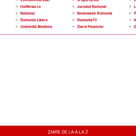
HotNews.ro
Jurnalul National
L
National
Newsweek Romania
P
Romania Libera
RomaniaTV
S
Unimedia Moldova
Ziarul Financiar
Z
ZIARE DE LA A LA Z