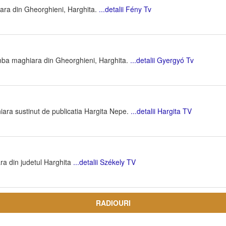
ara din Gheorghieni, Harghita.
...detalii Fény Tv
imba maghiara din Gheorghieni, Harghita.
...detalii Gyergyó Tv
iara sustinut de publicatia Hargita Nepe.
...detalii Hargita TV
ra din judetul Harghita
...detalii Székely TV
RADIOURI