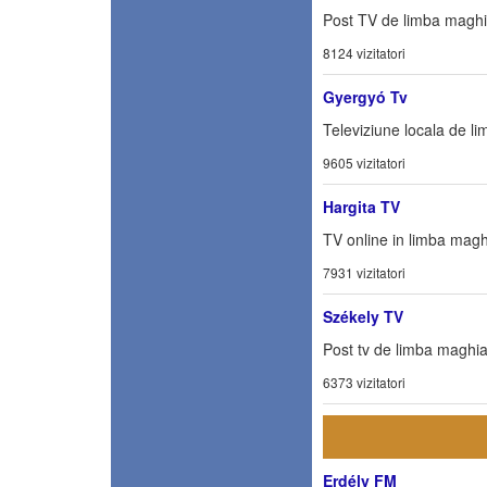
Post TV de limba maghi
8124 vizitatori
Gyergyó Tv
Televiziune locala de l
9605 vizitatori
Hargita TV
TV online in limba magh
7931 vizitatori
Székely TV
Post tv de limba maghia
6373 vizitatori
Erdély FM