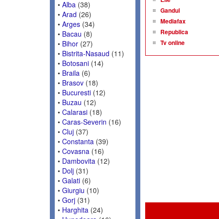
•
Alba
(38)
Gandul
•
Arad
(26)
Mediafax
•
Arges
(34)
Republica
•
Bacau
(8)
Tv online
•
Bihor
(27)
•
Bistrita-Nasaud
(11)
•
Botosani
(14)
•
Braila
(6)
•
Brasov
(18)
•
Bucuresti
(12)
•
Buzau
(12)
•
Calarasi
(18)
•
Caras-Severin
(16)
•
Cluj
(37)
•
Constanta
(39)
•
Covasna
(16)
•
Dambovita
(12)
•
Dolj
(31)
•
Galati
(6)
•
Giurgiu
(10)
•
Gorj
(31)
•
Harghita
(24)