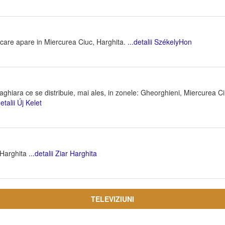
care apare in Miercurea Ciuc, Harghita.
...detalii SzékelyHon
hiara ce se distribuie, mai ales, in zonele: Gheorghieni, Miercurea Ciu
detalii Új Kelet
n Harghita
...detalii Ziar Harghita
TELEVIZIUNI