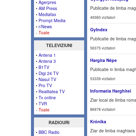
•
Agerpres
Publicatie de limba mag
•
AM Press
•
Mediafax
49360 vizitatori
•
Prompt Media
•
r/News
GyIndex
-
Toate
Publicatie de limba mag
TELEVIZIUNI
56375 vizitatori
•
Antena 1
Hargita Népe
•
Antena 3
•
B1TV
Publicatie in limba magh
•
Digi 24 TV
53339 vizitatori
•
Nasul TV
•
Pro TV
Informatia Harghitei
•
Realitatea TV
•
Tv online
Ziar local de limba rom
•
TVR
-
Toate
86978 vizitatori
Krónika
RADIOURI
Ziar de limba maghiara 
•
BBC Radio