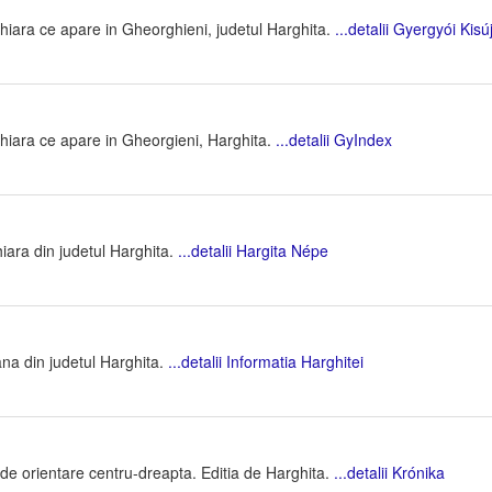
hiara ce apare in Gheorghieni, judetul Harghita.
...detalii Gyergyói Kis
hiara ce apare in Gheorgieni, Harghita.
...detalii GyIndex
iara din judetul Harghita.
...detalii Hargita Népe
ana din judetul Harghita.
...detalii Informatia Harghitei
de orientare centru-dreapta. Editia de Harghita.
...detalii Krónika