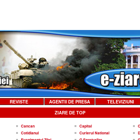
REVISTE
AGENTII DE PRESA
TELEVIZIUNI
ZIARE DE TOP
Cancan
Capital
C
Cotidianul
Curierul National
D
Evenimentul Zilei
G Sporturilor