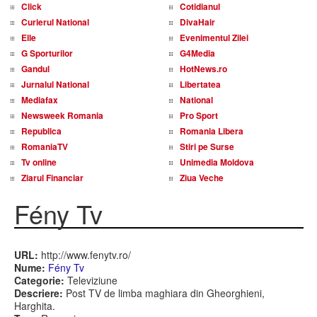
Click
Cotidianul
Curierul National
DivaHair
Elle
Evenimentul Zilei
G Sporturilor
G4Media
Gandul
HotNews.ro
Jurnalul National
Libertatea
Mediafax
National
Newsweek Romania
Pro Sport
Republica
Romania Libera
RomaniaTV
Stiri pe Surse
Tv online
Unimedia Moldova
Ziarul Financiar
Ziua Veche
Fény Tv
URL:
http://www.fenytv.ro/
Nume:
Fény Tv
Categorie:
Televiziune
Descriere:
Post TV de limba maghiara din Gheorghieni,
Harghita.