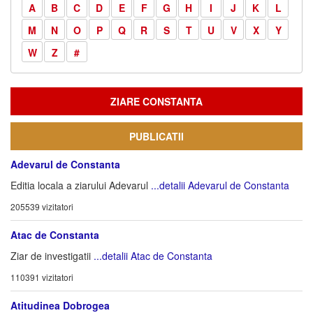
A
B
C
D
E
F
G
H
I
J
K
L
M
N
O
P
Q
R
S
T
U
V
X
Y
W
Z
#
ZIARE CONSTANTA
PUBLICATII
Adevarul de Constanta
Editia locala a ziarului Adevarul
...detalii Adevarul de Constanta
205539 vizitatori
Atac de Constanta
Ziar de investigatii
...detalii Atac de Constanta
110391 vizitatori
Atitudinea Dobrogea