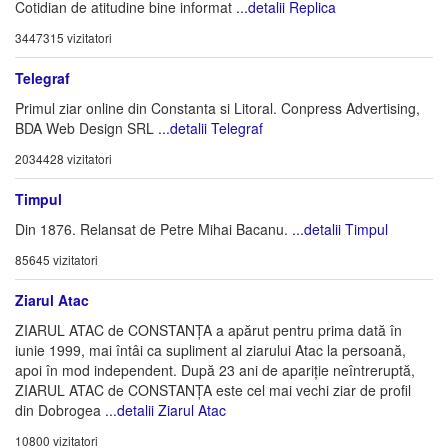
Cotidian de atitudine bine informat
...detalii Replica
3447315 vizitatori
Telegraf
Primul ziar online din Constanta si Litoral. Conpress Advertising,
BDA Web Design SRL
...detalii Telegraf
2034428 vizitatori
Timpul
Din 1876. Relansat de Petre Mihai Bacanu.
...detalii Timpul
85645 vizitatori
Ziarul Atac
ZIARUL ATAC de CONSTANȚA a apărut pentru prima dată în
iunie 1999, mai întâi ca supliment al ziarului Atac la persoană,
apoi în mod independent. După 23 ani de apariție neîntreruptă,
ZIARUL ATAC de CONSTANȚA este cel mai vechi ziar de profil
din Dobrogea
...detalii Ziarul Atac
10800 vizitatori