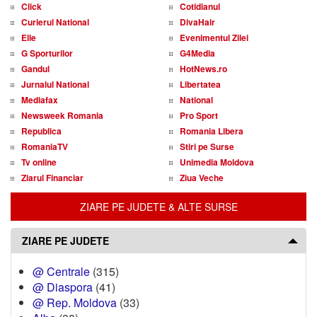
Click
Cotidianul
Curierul National
DivaHair
Elle
Evenimentul Zilei
G Sporturilor
G4Media
Gandul
HotNews.ro
Jurnalul National
Libertatea
Mediafax
National
Newsweek Romania
Pro Sport
Republica
Romania Libera
RomaniaTV
Stiri pe Surse
Tv online
Unimedia Moldova
Ziarul Financiar
Ziua Veche
ZIARE PE JUDETE & ALTE SURSE
ZIARE PE JUDETE
@ Centrale
(315)
@ Diaspora
(41)
@ Rep. Moldova
(33)