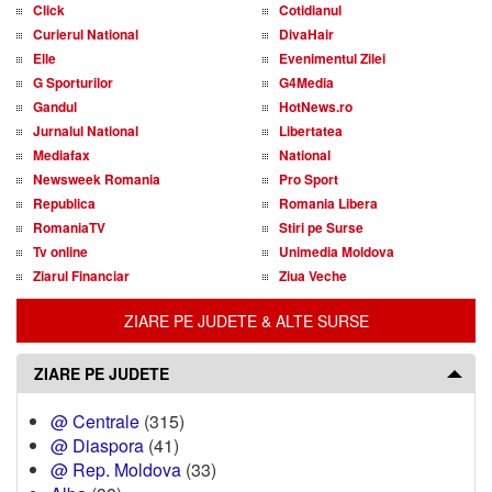
Click
Cotidianul
Curierul National
DivaHair
Elle
Evenimentul Zilei
G Sporturilor
G4Media
Gandul
HotNews.ro
Jurnalul National
Libertatea
Mediafax
National
Newsweek Romania
Pro Sport
Republica
Romania Libera
RomaniaTV
Stiri pe Surse
Tv online
Unimedia Moldova
Ziarul Financiar
Ziua Veche
ZIARE PE JUDETE & ALTE SURSE
ZIARE PE JUDETE
@ Centrale
(315)
@ Diaspora
(41)
@ Rep. Moldova
(33)