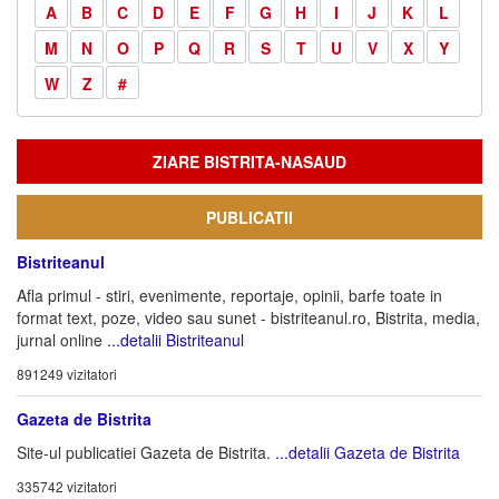
A
B
C
D
E
F
G
H
I
J
K
L
M
N
O
P
Q
R
S
T
U
V
X
Y
W
Z
#
ZIARE BISTRITA-NASAUD
PUBLICATII
Bistriteanul
Afla primul - stiri, evenimente, reportaje, opinii, barfe toate in
format text, poze, video sau sunet - bistriteanul.ro, Bistrita, media,
jurnal online
...detalii Bistriteanul
891249 vizitatori
Gazeta de Bistrita
Site-ul publicatiei Gazeta de Bistrita.
...detalii Gazeta de Bistrita
335742 vizitatori