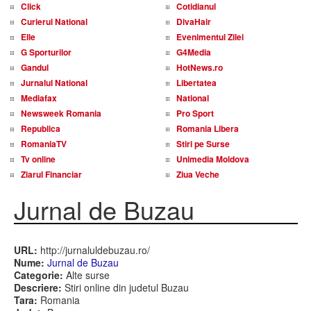
Click
Cotidianul
Curierul National
DivaHair
Elle
Evenimentul Zilei
G Sporturilor
G4Media
Gandul
HotNews.ro
Jurnalul National
Libertatea
Mediafax
National
Newsweek Romania
Pro Sport
Republica
Romania Libera
RomaniaTV
Stiri pe Surse
Tv online
Unimedia Moldova
Ziarul Financiar
Ziua Veche
Jurnal de Buzau
URL:
http://jurnaluldebuzau.ro/
Nume:
Jurnal de Buzau
Categorie:
Alte surse
Descriere:
Stiri online din judetul Buzau
Tara:
Romania