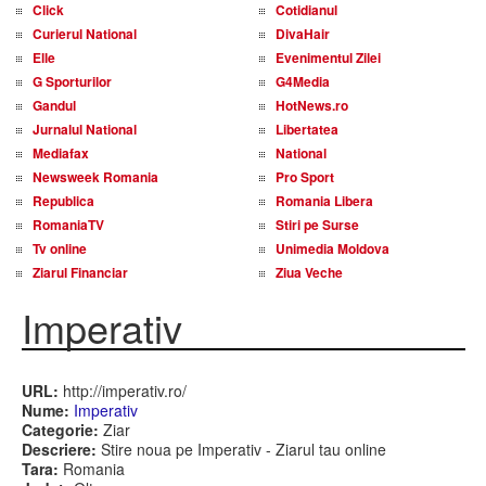
Click
Cotidianul
Curierul National
DivaHair
Elle
Evenimentul Zilei
G Sporturilor
G4Media
Gandul
HotNews.ro
Jurnalul National
Libertatea
Mediafax
National
Newsweek Romania
Pro Sport
Republica
Romania Libera
RomaniaTV
Stiri pe Surse
Tv online
Unimedia Moldova
Ziarul Financiar
Ziua Veche
Imperativ
URL:
http://imperativ.ro/
Nume:
Imperativ
Categorie:
Ziar
Descriere:
Stire noua pe Imperativ - Ziarul tau online
Tara:
Romania