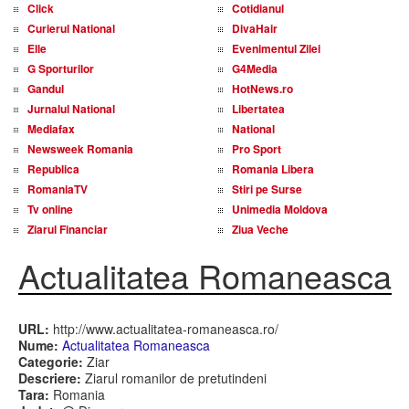
Click
Cotidianul
Curierul National
DivaHair
Elle
Evenimentul Zilei
G Sporturilor
G4Media
Gandul
HotNews.ro
Jurnalul National
Libertatea
Mediafax
National
Newsweek Romania
Pro Sport
Republica
Romania Libera
RomaniaTV
Stiri pe Surse
Tv online
Unimedia Moldova
Ziarul Financiar
Ziua Veche
Actualitatea Romaneasca
URL:
http://www.actualitatea-romaneasca.ro/
Nume:
Actualitatea Romaneasca
Categorie:
Ziar
Descriere:
Ziarul romanilor de pretutindeni
Tara:
Romania