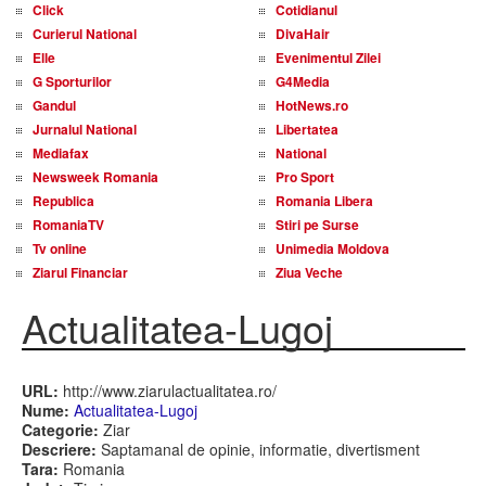
Click
Cotidianul
Curierul National
DivaHair
Elle
Evenimentul Zilei
G Sporturilor
G4Media
Gandul
HotNews.ro
Jurnalul National
Libertatea
Mediafax
National
Newsweek Romania
Pro Sport
Republica
Romania Libera
RomaniaTV
Stiri pe Surse
Tv online
Unimedia Moldova
Ziarul Financiar
Ziua Veche
Actualitatea-Lugoj
URL:
http://www.ziarulactualitatea.ro/
Nume:
Actualitatea-Lugoj
Categorie:
Ziar
Descriere:
Saptamanal de opinie, informatie, divertisment
Tara:
Romania