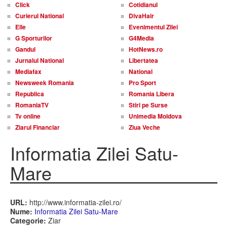
Click
Cotidianul
Curierul National
DivaHair
Elle
Evenimentul Zilei
G Sporturilor
G4Media
Gandul
HotNews.ro
Jurnalul National
Libertatea
Mediafax
National
Newsweek Romania
Pro Sport
Republica
Romania Libera
RomaniaTV
Stiri pe Surse
Tv online
Unimedia Moldova
Ziarul Financiar
Ziua Veche
Informatia Zilei Satu-
Mare
URL:
http://www.informatia-zilei.ro/
Nume:
Informatia Zilei Satu-Mare
Categorie:
Ziar