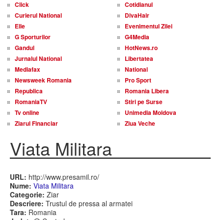
Click
Cotidianul
Curierul National
DivaHair
Elle
Evenimentul Zilei
G Sporturilor
G4Media
Gandul
HotNews.ro
Jurnalul National
Libertatea
Mediafax
National
Newsweek Romania
Pro Sport
Republica
Romania Libera
RomaniaTV
Stiri pe Surse
Tv online
Unimedia Moldova
Ziarul Financiar
Ziua Veche
Viata Militara
URL:
http://www.presamil.ro/
Nume:
Viata Militara
Categorie:
Ziar
Descriere:
Trustul de pressa al armatei
Tara:
Romania