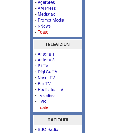
•
Agerpres
•
AM Press
•
Mediafax
•
Prompt Media
•
r/News
-
Toate
TELEVIZIUNI
•
Antena 1
•
Antena 3
•
B1TV
•
Digi 24 TV
•
Nasul TV
•
Pro TV
•
Realitatea TV
•
Tv online
•
TVR
-
Toate
RADIOURI
•
BBC Radio