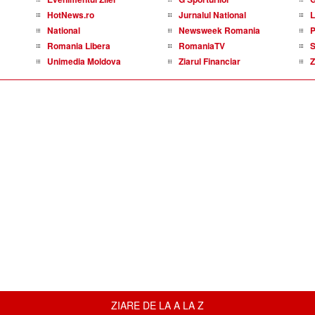
HotNews.ro
Jurnalul National
L
National
Newsweek Romania
P
Romania Libera
RomaniaTV
S
Unimedia Moldova
Ziarul Financiar
Z
ZIARE DE LA A LA Z