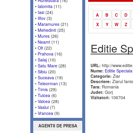
•
Hunedoara
(16)
•
Ialomita
(11)
•
Iasi
(24)
A
B
C
D
•
Ilfov
(3)
•
Maramures
(21)
X
Y
W
Z
•
Mehedinti
(25)
•
Mures
(26)
•
Neamt
(11)
Editie Sp
•
Olt
(22)
•
Prahova
(16)
•
Salaj
(10)
URL:
http://www.editie
•
Satu Mare
(28)
Nume:
Editie Speciala
•
Sibiu
(20)
Categorie:
Ziar
•
Suceava
(19)
Descriere:
Ziarul fanio
•
Teleorman
(13)
Tara:
Romania
•
Timis
(29)
Judet:
Gorj
•
Tulcea
(6)
Vizitatori:
106704
•
Valcea
(28)
•
Vaslui
(7)
•
Vrancea
(9)
AGENTII DE PRESA