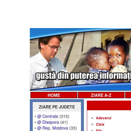
HOME
ZIARE A-Z
ZIARE PE JUDETE
•
@ Centrale
(315)
Adevarul
•
@ Diaspora
(41)
Click
•
@ Rep. Moldova
(33)
Elle