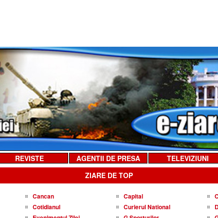
REVISTE
AGENTII DE PRESA
TELEVIZIUNI
ZIARE DE TOP
Cancan
Capital
C
Cotidianul
Curierul National
D
Evenimentul Zilei
G Sporturilor