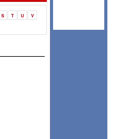
S
T
U
V