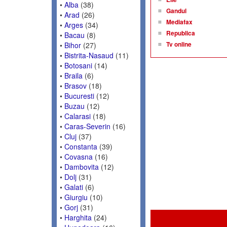
•
Alba
(38)
Gandul
•
Arad
(26)
Mediafax
•
Arges
(34)
Republica
•
Bacau
(8)
Tv online
•
Bihor
(27)
•
Bistrita-Nasaud
(11)
•
Botosani
(14)
•
Braila
(6)
•
Brasov
(18)
•
Bucuresti
(12)
•
Buzau
(12)
•
Calarasi
(18)
•
Caras-Severin
(16)
•
Cluj
(37)
•
Constanta
(39)
•
Covasna
(16)
•
Dambovita
(12)
•
Dolj
(31)
•
Galati
(6)
•
Giurgiu
(10)
•
Gorj
(31)
•
Harghita
(24)