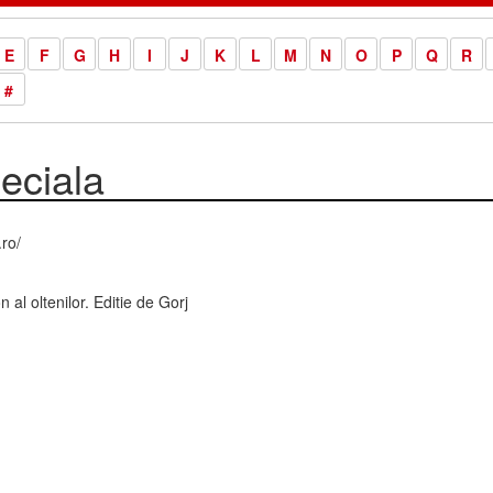
E
F
G
H
I
J
K
L
M
N
O
P
Q
R
#
eciala
.ro/
n al oltenilor. Editie de Gorj