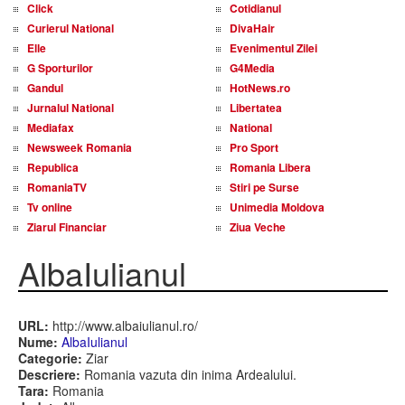
Click
Cotidianul
Curierul National
DivaHair
Elle
Evenimentul Zilei
G Sporturilor
G4Media
Gandul
HotNews.ro
Jurnalul National
Libertatea
Mediafax
National
Newsweek Romania
Pro Sport
Republica
Romania Libera
RomaniaTV
Stiri pe Surse
Tv online
Unimedia Moldova
Ziarul Financiar
Ziua Veche
AlbaIulianul
URL:
http://www.albaiulianul.ro/
Nume:
AlbaIulianul
Categorie:
Ziar
Descriere:
Romania vazuta din inima Ardealului.
Tara:
Romania