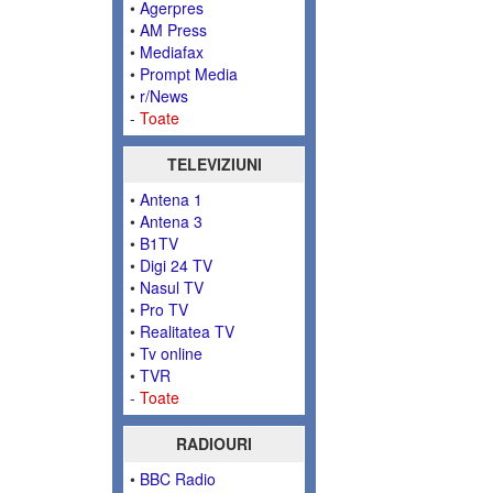
•
Agerpres
•
AM Press
•
Mediafax
•
Prompt Media
•
r/News
-
Toate
TELEVIZIUNI
•
Antena 1
•
Antena 3
•
B1TV
•
Digi 24 TV
•
Nasul TV
•
Pro TV
•
Realitatea TV
•
Tv online
•
TVR
-
Toate
RADIOURI
•
BBC Radio