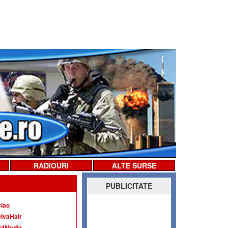
RADIOURI
ALTE SURSE
PUBLICITATE
iao
ivaHair
G4Media