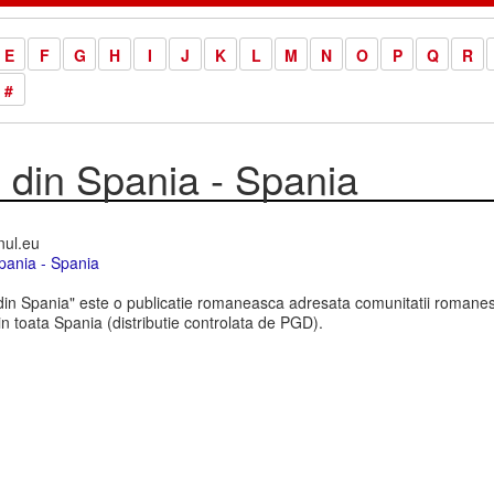
E
F
G
H
I
J
K
L
M
N
O
P
Q
R
#
din Spania - Spania
nul.eu
pania - Spania
n Spania" este o publicatie romaneasca adresata comunitatii romanest
 in toata Spania (distributie controlata de PGD).