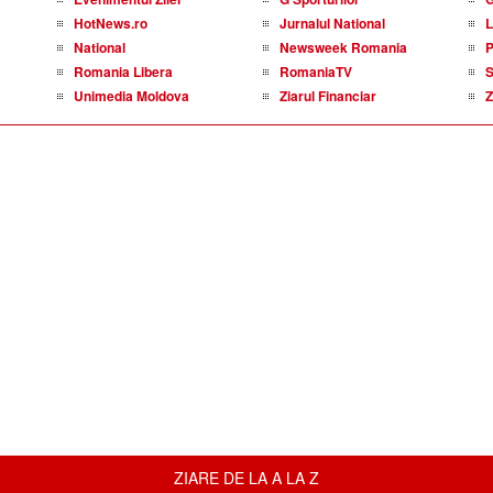
HotNews.ro
Jurnalul National
L
National
Newsweek Romania
P
Romania Libera
RomaniaTV
S
Unimedia Moldova
Ziarul Financiar
Z
ZIARE DE LA A LA Z