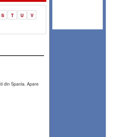
S
T
U
V
i din Spania. Apare