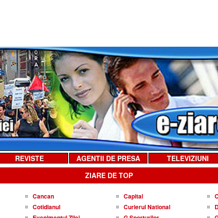
REVISTE
AGENTII DE PRESA
TELEVIZIUNI
ZIARE DE TOP
Cancan
Capital
C
Cotidianul
Curierul National
D
Evenimentul Zilei
G Sporturilor