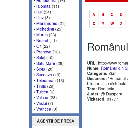
•
Hunedoara
(16)
•
Ialomita
(11)
•
Iasi
(24)
A
B
C
D
•
Ilfov
(3)
•
Maramures
(21)
X
Y
W
Z
•
Mehedinti
(25)
•
Mures
(26)
•
Neamt
(11)
Românul 
•
Olt
(22)
•
Prahova
(16)
•
Salaj
(10)
URL:
http://www.roma
•
Satu Mare
(28)
Nume:
Românul din S
•
Sibiu
(20)
Categorie:
Ziar
•
Suceava
(19)
Descriere:
"Românul di
•
Teleorman
(13)
bilunar si se distribuie
•
Timis
(29)
Tara:
Romania
•
Tulcea
(6)
Judet:
@ Diaspora
•
Valcea
(28)
Vizitatori:
81777
•
Vaslui
(7)
•
Vrancea
(9)
AGENTII DE PRESA