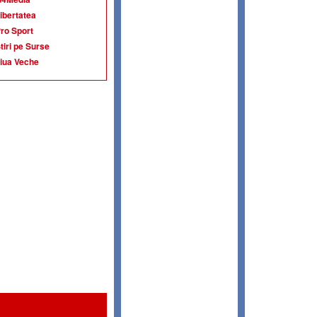
ibertatea
ro Sport
tiri pe Surse
iua Veche