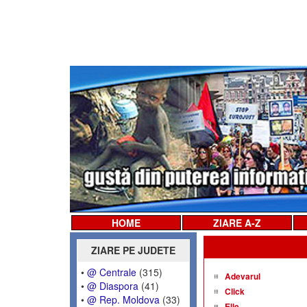
HOME
ZIARE A-Z
ZIARE PE JUDETE
•
@ Centrale
(315)
Adevarul
•
@ Diaspora
(41)
Click
•
@ Rep. Moldova
(33)
Elle