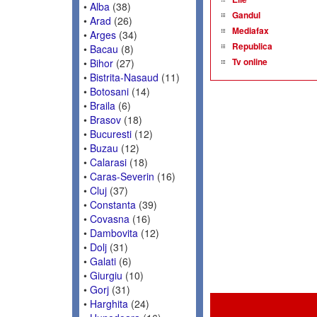
•
Alba
(38)
Gandul
•
Arad
(26)
Mediafax
•
Arges
(34)
Republica
•
Bacau
(8)
Tv online
•
Bihor
(27)
•
Bistrita-Nasaud
(11)
•
Botosani
(14)
•
Braila
(6)
•
Brasov
(18)
•
Bucuresti
(12)
•
Buzau
(12)
•
Calarasi
(18)
•
Caras-Severin
(16)
•
Cluj
(37)
•
Constanta
(39)
•
Covasna
(16)
•
Dambovita
(12)
•
Dolj
(31)
•
Galati
(6)
•
Giurgiu
(10)
•
Gorj
(31)
•
Harghita
(24)