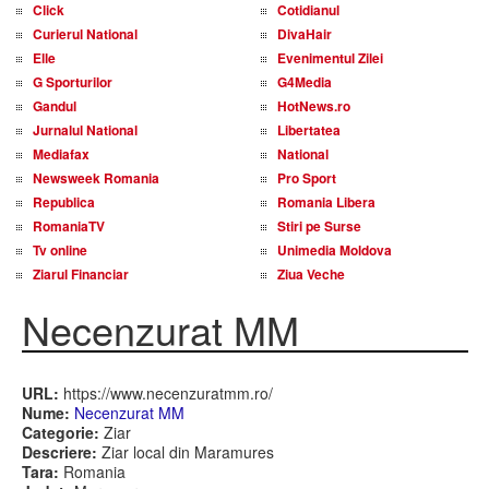
Click
Cotidianul
Curierul National
DivaHair
Elle
Evenimentul Zilei
G Sporturilor
G4Media
Gandul
HotNews.ro
Jurnalul National
Libertatea
Mediafax
National
Newsweek Romania
Pro Sport
Republica
Romania Libera
RomaniaTV
Stiri pe Surse
Tv online
Unimedia Moldova
Ziarul Financiar
Ziua Veche
Necenzurat MM
URL:
https://www.necenzuratmm.ro/
Nume:
Necenzurat MM
Categorie:
Ziar
Descriere:
Ziar local din Maramures
Tara:
Romania