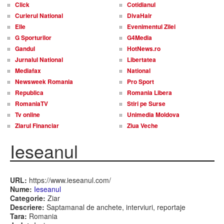
Click
Cotidianul
Curierul National
DivaHair
Elle
Evenimentul Zilei
G Sporturilor
G4Media
Gandul
HotNews.ro
Jurnalul National
Libertatea
Mediafax
National
Newsweek Romania
Pro Sport
Republica
Romania Libera
RomaniaTV
Stiri pe Surse
Tv online
Unimedia Moldova
Ziarul Financiar
Ziua Veche
Ieseanul
URL:
https://www.ieseanul.com/
Nume:
Ieseanul
Categorie:
Ziar
Descriere:
Saptamanal de anchete, interviuri, reportaje
Tara:
Romania