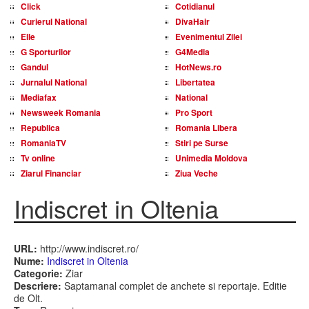
Click
Cotidianul
Curierul National
DivaHair
Elle
Evenimentul Zilei
G Sporturilor
G4Media
Gandul
HotNews.ro
Jurnalul National
Libertatea
Mediafax
National
Newsweek Romania
Pro Sport
Republica
Romania Libera
RomaniaTV
Stiri pe Surse
Tv online
Unimedia Moldova
Ziarul Financiar
Ziua Veche
Indiscret in Oltenia
URL:
http://www.indiscret.ro/
Nume:
Indiscret in Oltenia
Categorie:
Ziar
Descriere:
Saptamanal complet de anchete si reportaje. Editie
de Olt.