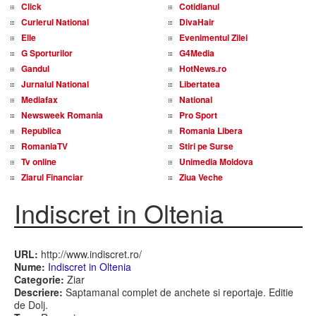
Click
Cotidianul
Curierul National
DivaHair
Elle
Evenimentul Zilei
G Sporturilor
G4Media
Gandul
HotNews.ro
Jurnalul National
Libertatea
Mediafax
National
Newsweek Romania
Pro Sport
Republica
Romania Libera
RomaniaTV
Stiri pe Surse
Tv online
Unimedia Moldova
Ziarul Financiar
Ziua Veche
Indiscret in Oltenia
URL:
http://www.indiscret.ro/
Nume:
Indiscret in Oltenia
Categorie:
Ziar
Descriere:
Saptamanal complet de anchete si reportaje. Editie
de Dolj.