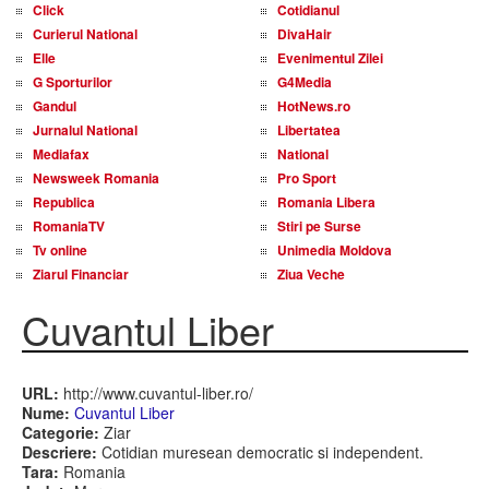
Click
Cotidianul
Curierul National
DivaHair
Elle
Evenimentul Zilei
G Sporturilor
G4Media
Gandul
HotNews.ro
Jurnalul National
Libertatea
Mediafax
National
Newsweek Romania
Pro Sport
Republica
Romania Libera
RomaniaTV
Stiri pe Surse
Tv online
Unimedia Moldova
Ziarul Financiar
Ziua Veche
Cuvantul Liber
URL:
http://www.cuvantul-liber.ro/
Nume:
Cuvantul Liber
Categorie:
Ziar
Descriere:
Cotidian muresean democratic si independent.
Tara:
Romania