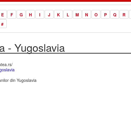
E
F
G
H
I
J
K
L
M
N
O
P
Q
R
#
a - Yugoslavia
tea.rs/
goslavia
nilor din Yugoslavia