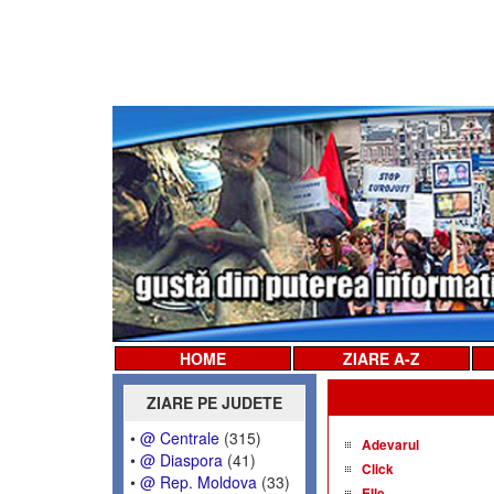
HOME
ZIARE A-Z
ZIARE PE JUDETE
•
@ Centrale
(315)
Adevarul
•
@ Diaspora
(41)
Click
•
@ Rep. Moldova
(33)
Elle