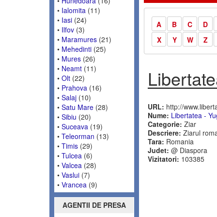
•
Hunedoara
(16)
•
Ialomita
(11)
•
Iasi
(24)
A
B
C
D
•
Ilfov
(3)
•
Maramures
(21)
X
Y
W
Z
•
Mehedinti
(25)
•
Mures
(26)
•
Neamt
(11)
Libertate
•
Olt
(22)
•
Prahova
(16)
•
Salaj
(10)
URL:
http://www.liberta
•
Satu Mare
(28)
Nume:
Libertatea - Yu
•
Sibiu
(20)
Categorie:
Ziar
•
Suceava
(19)
Descriere:
Ziarul roma
•
Teleorman
(13)
Tara:
Romania
•
Timis
(29)
Judet:
@ Diaspora
•
Tulcea
(6)
Vizitatori:
103385
•
Valcea
(28)
•
Vaslui
(7)
•
Vrancea
(9)
AGENTII DE PRESA