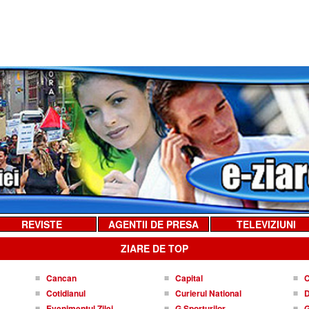
REVISTE
AGENTII DE PRESA
TELEVIZIUNI
ZIARE DE TOP
Cancan
Capital
C
Cotidianul
Curierul National
D
Evenimentul Zilei
G Sporturilor