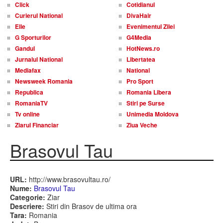
Click
Cotidianul
Curierul National
DivaHair
Elle
Evenimentul Zilei
G Sporturilor
G4Media
Gandul
HotNews.ro
Jurnalul National
Libertatea
Mediafax
National
Newsweek Romania
Pro Sport
Republica
Romania Libera
RomaniaTV
Stiri pe Surse
Tv online
Unimedia Moldova
Ziarul Financiar
Ziua Veche
Brasovul Tau
URL:
http://www.brasovultau.ro/
Nume:
Brasovul Tau
Categorie:
Ziar
Descriere:
Stiri din Brasov de ultima ora
Tara:
Romania