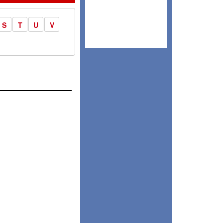
S
T
U
V