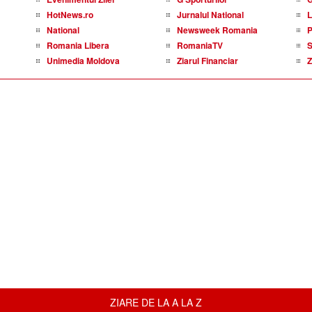
HotNews.ro
Jurnalul National
L
National
Newsweek Romania
P
Romania Libera
RomaniaTV
S
Unimedia Moldova
Ziarul Financiar
Z
ZIARE DE LA A LA Z