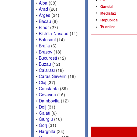
•
Alba
(38)
Gandul
•
Arad
(26)
Mediafax
•
Arges
(34)
Republica
•
Bacau
(8)
Tv online
•
Bihor
(27)
•
Bistrita-Nasaud
(11)
•
Botosani
(14)
•
Braila
(6)
•
Brasov
(18)
•
Bucuresti
(12)
•
Buzau
(12)
•
Calarasi
(18)
•
Caras-Severin
(16)
•
Cluj
(37)
•
Constanta
(39)
•
Covasna
(16)
•
Dambovita
(12)
•
Dolj
(31)
•
Galati
(6)
•
Giurgiu
(10)
•
Gorj
(31)
•
Harghita
(24)