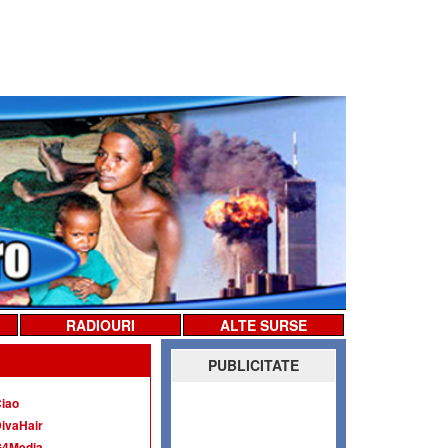
RADIOURI
ALTE SURSE
PUBLICITATE
iao
ivaHair
G4Media