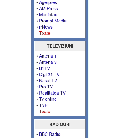
•
Agerpres
•
AM Press
•
Mediafax
•
Prompt Media
•
r/News
-
Toate
TELEVIZIUNI
•
Antena 1
•
Antena 3
•
B1TV
•
Digi 24 TV
•
Nasul TV
•
Pro TV
•
Realitatea TV
•
Tv online
•
TVR
-
Toate
RADIOURI
•
BBC Radio