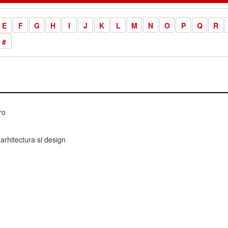
E
F
G
H
I
J
K
L
M
N
O
P
Q
R
#
ro
arhitectura si design