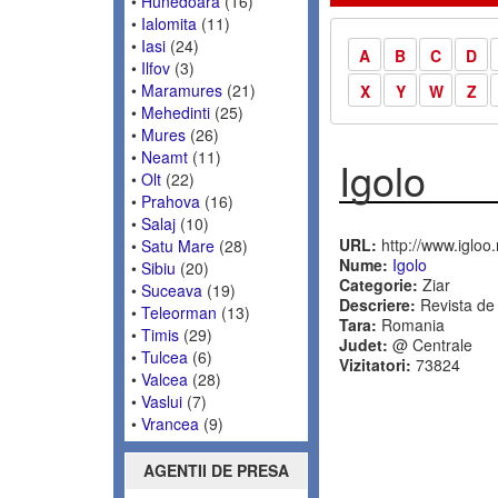
•
Hunedoara
(16)
•
Ialomita
(11)
•
Iasi
(24)
A
B
C
D
•
Ilfov
(3)
•
Maramures
(21)
X
Y
W
Z
•
Mehedinti
(25)
•
Mures
(26)
•
Neamt
(11)
Igolo
•
Olt
(22)
•
Prahova
(16)
•
Salaj
(10)
URL:
http://www.igloo.
•
Satu Mare
(28)
Nume:
Igolo
•
Sibiu
(20)
Categorie:
Ziar
•
Suceava
(19)
Descriere:
Revista de 
•
Teleorman
(13)
Tara:
Romania
•
Timis
(29)
Judet:
@ Centrale
•
Tulcea
(6)
Vizitatori:
73824
•
Valcea
(28)
•
Vaslui
(7)
•
Vrancea
(9)
AGENTII DE PRESA