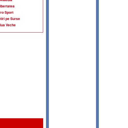
ibertatea
ro Sport
tiri pe Surse
iua Veche