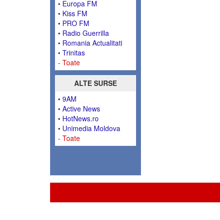
•
Europa FM
•
Kiss FM
•
PRO FM
•
Radio Guerrilla
•
Romania Actualitati
•
Trinitas
-
Toate
ALTE SURSE
•
9AM
•
Active News
•
HotNews.ro
•
Unimedia Moldova
-
Toate