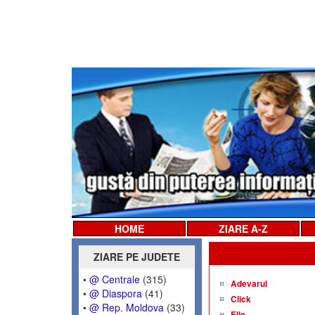
HOME
ZIARE A-Z
ZIARE PE JUDETE
•
@ Centrale
(315)
Adevarul
•
@ Diaspora
(41)
Click
•
@ Rep. Moldova
(33)
Elle