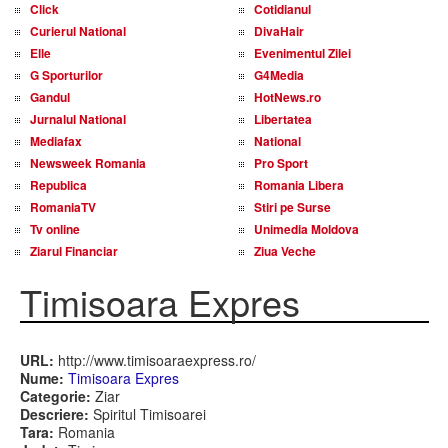
Click
Cotidianul
Curierul National
DivaHair
Elle
Evenimentul Zilei
G Sporturilor
G4Media
Gandul
HotNews.ro
Jurnalul National
Libertatea
Mediafax
National
Newsweek Romania
Pro Sport
Republica
Romania Libera
RomaniaTV
Stiri pe Surse
Tv online
Unimedia Moldova
Ziarul Financiar
Ziua Veche
Timisoara Expres
URL:
http://www.timisoaraexpress.ro/
Nume:
Timisoara Expres
Categorie:
Ziar
Descriere:
Spiritul Timisoarei
Tara:
Romania