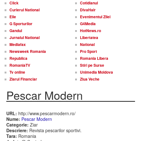
Click
Cotidianul
Curierul National
DivaHair
Elle
Evenimentul Zilei
G Sporturilor
G4Media
Gandul
HotNews.ro
Jurnalul National
Libertatea
Mediafax
National
Newsweek Romania
Pro Sport
Republica
Romania Libera
RomaniaTV
Stiri pe Surse
Tv online
Unimedia Moldova
Ziarul Financiar
Ziua Veche
Pescar Modern
URL:
http://www.pescarmodern.ro/
Nume:
Pescar Modern
Categorie:
Ziar
Descriere:
Revista pescarilor sportivi.
Tara:
Romania