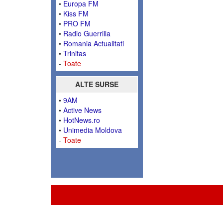
•
Europa FM
•
Kiss FM
•
PRO FM
•
Radio Guerrilla
•
Romania Actualitati
•
Trinitas
-
Toate
ALTE SURSE
•
9AM
•
Active News
•
HotNews.ro
•
Unimedia Moldova
-
Toate