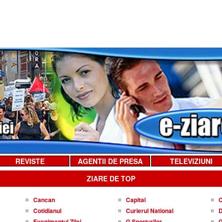
REVISTE
AGENTII DE PRESA
TELEVIZIUNI
ZIARE DE TOP
Cancan
Capital
C
Cotidianul
Curierul National
D
Evenimentul Zilei
G Sporturilor