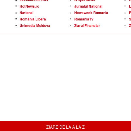
HotNews.ro
Jurnalul National
L
National
Newsweek Romania
P
Romania Libera
RomaniaTV
S
Unimedia Moldova
Ziarul Financiar
Z
ZIARE DE LA A LA Z