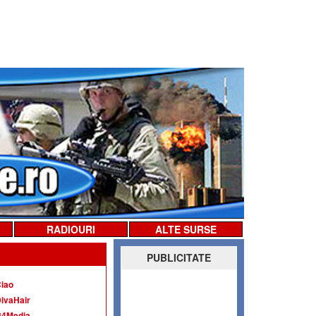
RADIOURI
ALTE SURSE
PUBLICITATE
iao
ivaHair
G4Media