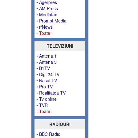
•
Agerpres
•
AM Press
•
Mediafax
•
Prompt Media
•
r/News
-
Toate
TELEVIZIUNI
•
Antena 1
•
Antena 3
•
B1TV
•
Digi 24 TV
•
Nasul TV
•
Pro TV
•
Realitatea TV
•
Tv online
•
TVR
-
Toate
RADIOURI
•
BBC Radio