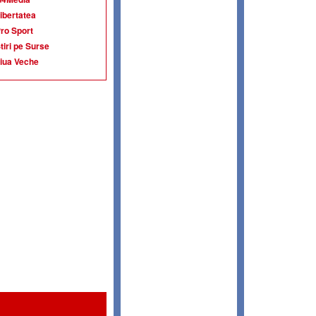
ibertatea
ro Sport
tiri pe Surse
iua Veche