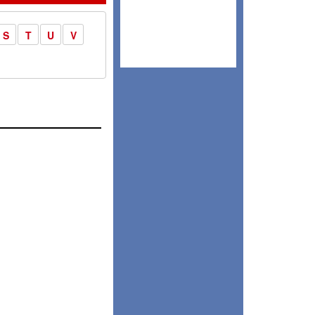
S
T
U
V