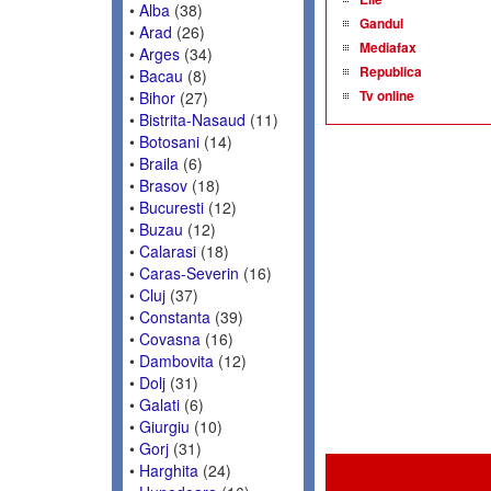
•
Alba
(38)
Gandul
•
Arad
(26)
Mediafax
•
Arges
(34)
Republica
•
Bacau
(8)
Tv online
•
Bihor
(27)
•
Bistrita-Nasaud
(11)
•
Botosani
(14)
•
Braila
(6)
•
Brasov
(18)
•
Bucuresti
(12)
•
Buzau
(12)
•
Calarasi
(18)
•
Caras-Severin
(16)
•
Cluj
(37)
•
Constanta
(39)
•
Covasna
(16)
•
Dambovita
(12)
•
Dolj
(31)
•
Galati
(6)
•
Giurgiu
(10)
•
Gorj
(31)
•
Harghita
(24)