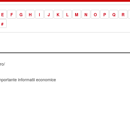
E
F
G
H
I
J
K
L
M
N
O
P
Q
R
#
ro/
portante informatii economice