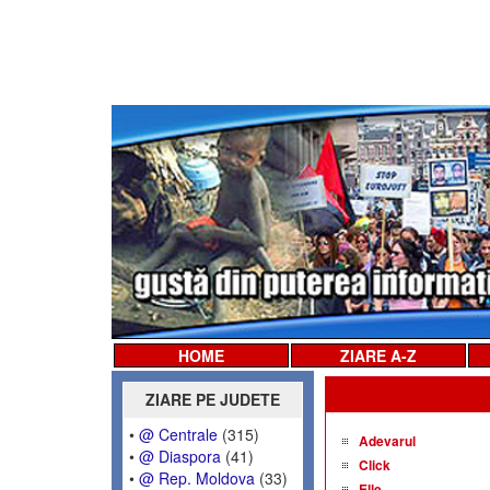
HOME
ZIARE A-Z
ZIARE PE JUDETE
•
@ Centrale
(315)
Adevarul
•
@ Diaspora
(41)
Click
•
@ Rep. Moldova
(33)
Elle