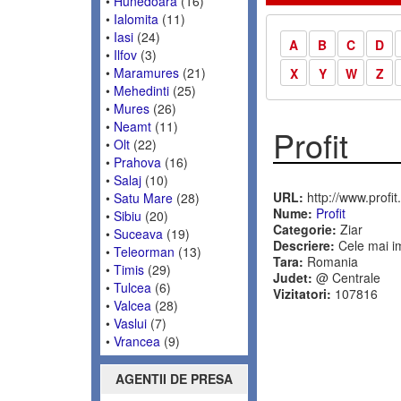
•
Hunedoara
(16)
•
Ialomita
(11)
•
Iasi
(24)
A
B
C
D
•
Ilfov
(3)
•
Maramures
(21)
X
Y
W
Z
•
Mehedinti
(25)
•
Mures
(26)
•
Neamt
(11)
Profit
•
Olt
(22)
•
Prahova
(16)
•
Salaj
(10)
URL:
http://www.profit.
•
Satu Mare
(28)
Nume:
Profit
•
Sibiu
(20)
Categorie:
Ziar
•
Suceava
(19)
Descriere:
Cele mai im
•
Teleorman
(13)
Tara:
Romania
•
Timis
(29)
Judet:
@ Centrale
•
Tulcea
(6)
Vizitatori:
107816
•
Valcea
(28)
•
Vaslui
(7)
•
Vrancea
(9)
AGENTII DE PRESA