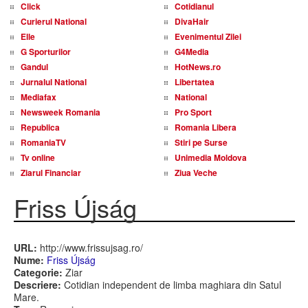
Click
Cotidianul
Curierul National
DivaHair
Elle
Evenimentul Zilei
G Sporturilor
G4Media
Gandul
HotNews.ro
Jurnalul National
Libertatea
Mediafax
National
Newsweek Romania
Pro Sport
Republica
Romania Libera
RomaniaTV
Stiri pe Surse
Tv online
Unimedia Moldova
Ziarul Financiar
Ziua Veche
Friss Újság
URL:
http://www.frissujsag.ro/
Nume:
Friss Újság
Categorie:
Ziar
Descriere:
Cotidian independent de limba maghiara din Satul
Mare.