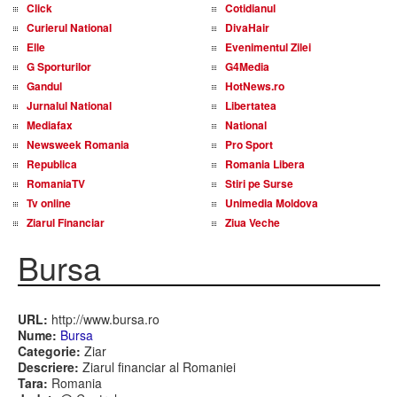
Click
Cotidianul
Curierul National
DivaHair
Elle
Evenimentul Zilei
G Sporturilor
G4Media
Gandul
HotNews.ro
Jurnalul National
Libertatea
Mediafax
National
Newsweek Romania
Pro Sport
Republica
Romania Libera
RomaniaTV
Stiri pe Surse
Tv online
Unimedia Moldova
Ziarul Financiar
Ziua Veche
Bursa
URL:
http://www.bursa.ro
Nume:
Bursa
Categorie:
Ziar
Descriere:
Ziarul financiar al Romaniei
Tara:
Romania