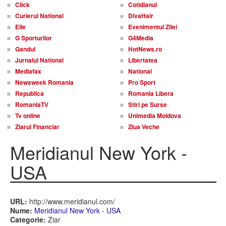
Click
Cotidianul
Curierul National
DivaHair
Elle
Evenimentul Zilei
G Sporturilor
G4Media
Gandul
HotNews.ro
Jurnalul National
Libertatea
Mediafax
National
Newsweek Romania
Pro Sport
Republica
Romania Libera
RomaniaTV
Stiri pe Surse
Tv online
Unimedia Moldova
Ziarul Financiar
Ziua Veche
Meridianul New York -
USA
URL:
http://www.meridianul.com/
Nume:
Meridianul New York - USA
Categorie:
Ziar