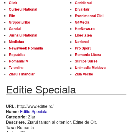
Click
Cotidianul
Curierul National
DivaHair
Elle
Evenimentul Zilei
G Sporturilor
G4Media
Gandul
HotNews.ro
Jurnalul National
Libertatea
Mediafax
National
Newsweek Romania
Pro Sport
Republica
Romania Libera
RomaniaTV
Stiri pe Surse
Tv online
Unimedia Moldova
Ziarul Financiar
Ziua Veche
Editie Speciala
URL:
http://www.editie.ro/
Nume:
Editie Speciala
Categorie:
Ziar
Descriere:
Ziarul fanion al oltenilor. Editie de Olt.
Tara:
Romania