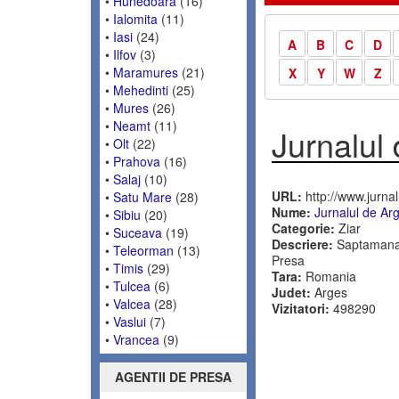
•
Hunedoara
(16)
•
Ialomita
(11)
•
Iasi
(24)
A
B
C
D
•
Ilfov
(3)
•
Maramures
(21)
X
Y
W
Z
•
Mehedinti
(25)
•
Mures
(26)
•
Neamt
(11)
Jurnalul
•
Olt
(22)
•
Prahova
(16)
•
Salaj
(10)
URL:
http://www.jurnal
•
Satu Mare
(28)
Nume:
Jurnalul de Ar
•
Sibiu
(20)
Categorie:
Ziar
•
Suceava
(19)
Descriere:
Saptamanal 
•
Teleorman
(13)
Presa
•
Timis
(29)
Tara:
Romania
•
Tulcea
(6)
Judet:
Arges
•
Valcea
(28)
Vizitatori:
498290
•
Vaslui
(7)
•
Vrancea
(9)
AGENTII DE PRESA