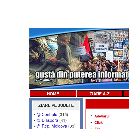
HOME
ZIARE A-Z
ZIARE PE JUDETE
•
@ Centrale
(315)
Adevarul
•
@ Diaspora
(41)
Click
•
@ Rep. Moldova
(33)
Elle