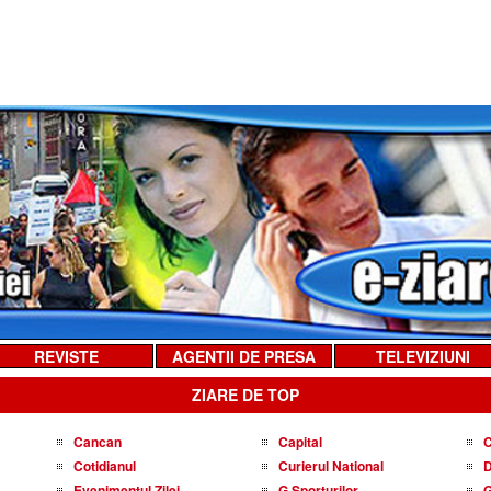
REVISTE
AGENTII DE PRESA
TELEVIZIUNI
ZIARE DE TOP
Cancan
Capital
C
Cotidianul
Curierul National
D
Evenimentul Zilei
G Sporturilor