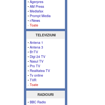
•
Agerpres
•
AM Press
•
Mediafax
•
Prompt Media
•
r/News
-
Toate
TELEVIZIUNI
•
Antena 1
•
Antena 3
•
B1TV
•
Digi 24 TV
•
Nasul TV
•
Pro TV
•
Realitatea TV
•
Tv online
•
TVR
-
Toate
RADIOURI
•
BBC Radio