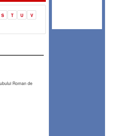
S
T
U
V
Clubului Roman de