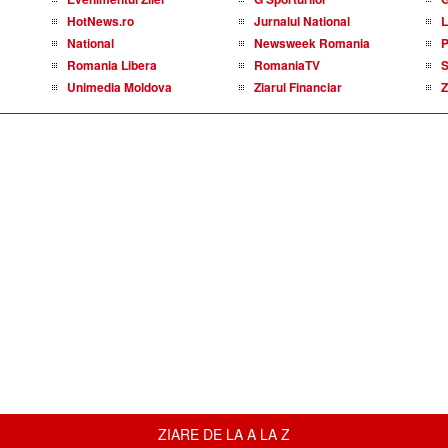
HotNews.ro
Jurnalul National
L
National
Newsweek Romania
P
Romania Libera
RomaniaTV
S
Unimedia Moldova
Ziarul Financiar
Z
ZIARE DE LA A LA Z