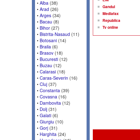
•
Alba
(38)
Gandul
•
Arad
(26)
Mediafax
•
Arges
(34)
Republica
•
Bacau
(8)
Tv online
•
Bihor
(27)
•
Bistrita-Nasaud
(11)
•
Botosani
(14)
•
Braila
(6)
•
Brasov
(18)
•
Bucuresti
(12)
•
Buzau
(12)
•
Calarasi
(18)
•
Caras-Severin
(16)
•
Cluj
(37)
•
Constanta
(39)
•
Covasna
(16)
•
Dambovita
(12)
•
Dolj
(31)
•
Galati
(6)
•
Giurgiu
(10)
•
Gorj
(31)
•
Harghita
(24)