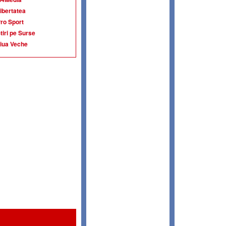
ibertatea
ro Sport
tiri pe Surse
iua Veche