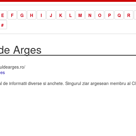
E
F
G
H
I
J
K
L
M
N
O
P
Q
R
#
 de Arges
uldearges.ro/
ges
de informatii diverse si anchete. Singurul ziar argesean membru al 