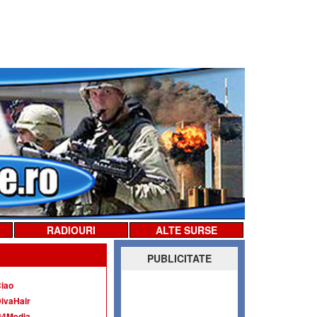
RADIOURI
ALTE SURSE
PUBLICITATE
iao
ivaHair
G4Media