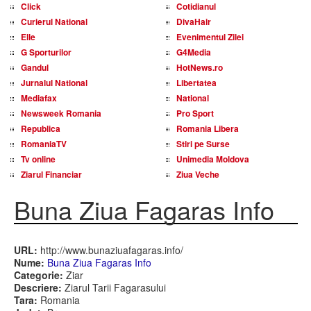
Click
Cotidianul
Curierul National
DivaHair
Elle
Evenimentul Zilei
G Sporturilor
G4Media
Gandul
HotNews.ro
Jurnalul National
Libertatea
Mediafax
National
Newsweek Romania
Pro Sport
Republica
Romania Libera
RomaniaTV
Stiri pe Surse
Tv online
Unimedia Moldova
Ziarul Financiar
Ziua Veche
Buna Ziua Fagaras Info
URL:
http://www.bunaziuafagaras.info/
Nume:
Buna Ziua Fagaras Info
Categorie:
Ziar
Descriere:
Ziarul Tarii Fagarasului
Tara:
Romania