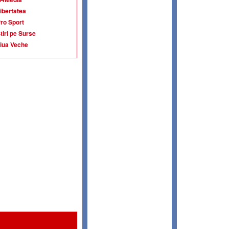
ibertatea
ro Sport
tiri pe Surse
iua Veche