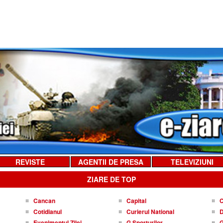
REVISTE
AGENTII DE PRESA
TELEVIZIUNI
ZIARE DE TOP
Cancan
Capital
C
Cotidianul
Curierul National
D
Evenimentul Zilei
G Sporturilor