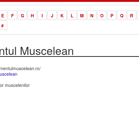
E
F
G
H
I
J
K
L
M
N
O
P
Q
R
#
ntul Muscelean
imentulmuscelean.ro/
uscelean
ror muscelenilor