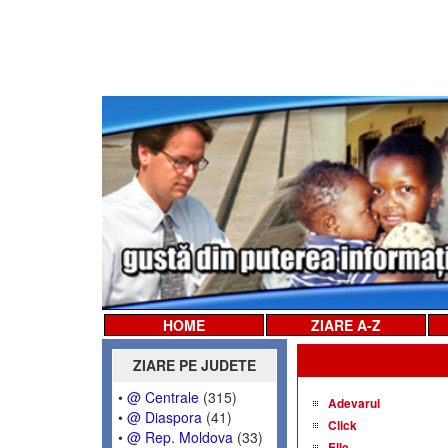
HOME
ZIARE A-Z
ZIARE PE JUDETE
•
@ Centrale
(315)
Adevarul
•
@ Diaspora
(41)
Click
•
@ Rep. Moldova
(33)
Elle