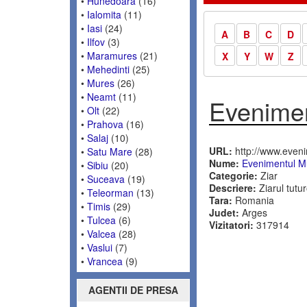
•
Hunedoara
(16)
•
Ialomita
(11)
•
Iasi
(24)
A
B
C
D
•
Ilfov
(3)
•
Maramures
(21)
X
Y
W
Z
•
Mehedinti
(25)
•
Mures
(26)
•
Neamt
(11)
Evenime
•
Olt
(22)
•
Prahova
(16)
•
Salaj
(10)
URL:
http://www.even
•
Satu Mare
(28)
Nume:
Evenimentul M
•
Sibiu
(20)
Categorie:
Ziar
•
Suceava
(19)
Descriere:
Ziarul tutu
•
Teleorman
(13)
Tara:
Romania
•
Timis
(29)
Judet:
Arges
•
Tulcea
(6)
Vizitatori:
317914
•
Valcea
(28)
•
Vaslui
(7)
•
Vrancea
(9)
AGENTII DE PRESA