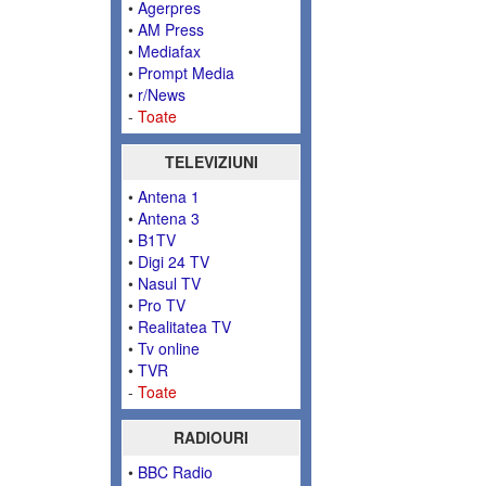
•
Agerpres
•
AM Press
•
Mediafax
•
Prompt Media
•
r/News
-
Toate
TELEVIZIUNI
•
Antena 1
•
Antena 3
•
B1TV
•
Digi 24 TV
•
Nasul TV
•
Pro TV
•
Realitatea TV
•
Tv online
•
TVR
-
Toate
RADIOURI
•
BBC Radio