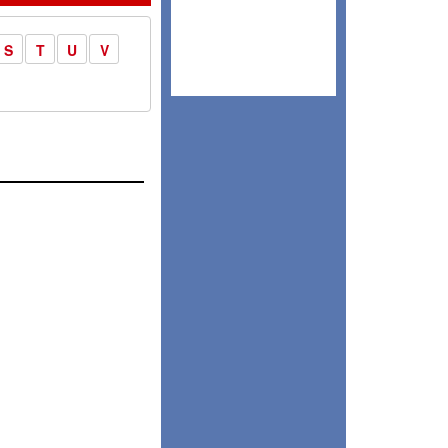
S
T
U
V