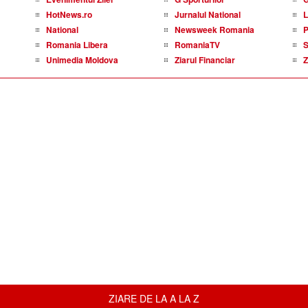
HotNews.ro
Jurnalul National
L
National
Newsweek Romania
P
Romania Libera
RomaniaTV
S
Unimedia Moldova
Ziarul Financiar
Z
ZIARE DE LA A LA Z