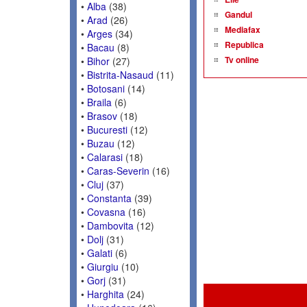
•
Alba
(38)
Gandul
•
Arad
(26)
Mediafax
•
Arges
(34)
Republica
•
Bacau
(8)
Tv online
•
Bihor
(27)
•
Bistrita-Nasaud
(11)
•
Botosani
(14)
•
Braila
(6)
•
Brasov
(18)
•
Bucuresti
(12)
•
Buzau
(12)
•
Calarasi
(18)
•
Caras-Severin
(16)
•
Cluj
(37)
•
Constanta
(39)
•
Covasna
(16)
•
Dambovita
(12)
•
Dolj
(31)
•
Galati
(6)
•
Giurgiu
(10)
•
Gorj
(31)
•
Harghita
(24)