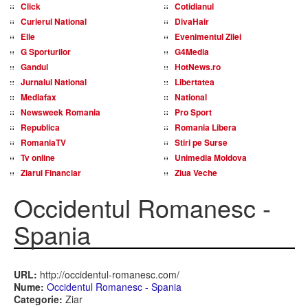
Click
Cotidianul
Curierul National
DivaHair
Elle
Evenimentul Zilei
G Sporturilor
G4Media
Gandul
HotNews.ro
Jurnalul National
Libertatea
Mediafax
National
Newsweek Romania
Pro Sport
Republica
Romania Libera
RomaniaTV
Stiri pe Surse
Tv online
Unimedia Moldova
Ziarul Financiar
Ziua Veche
Occidentul Romanesc -
Spania
URL:
http://occidentul-romanesc.com/
Nume:
Occidentul Romanesc - Spania
Categorie:
Ziar