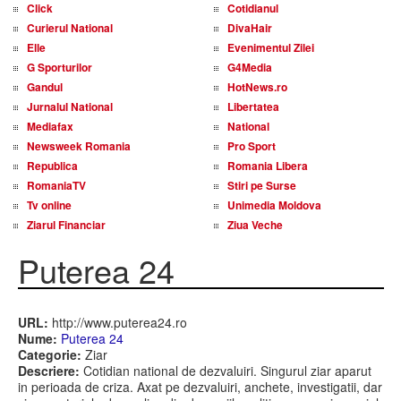
Click
Cotidianul
Curierul National
DivaHair
Elle
Evenimentul Zilei
G Sporturilor
G4Media
Gandul
HotNews.ro
Jurnalul National
Libertatea
Mediafax
National
Newsweek Romania
Pro Sport
Republica
Romania Libera
RomaniaTV
Stiri pe Surse
Tv online
Unimedia Moldova
Ziarul Financiar
Ziua Veche
Puterea 24
URL:
http://www.puterea24.ro
Nume:
Puterea 24
Categorie:
Ziar
Descriere:
Cotidian national de dezvaluiri. Singurul ziar aparut
in perioada de criza. Axat pe dezvaluiri, anchete, investigatii, dar