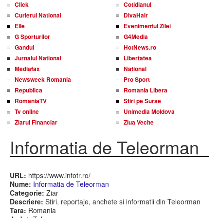
Click
Cotidianul
Curierul National
DivaHair
Elle
Evenimentul Zilei
G Sporturilor
G4Media
Gandul
HotNews.ro
Jurnalul National
Libertatea
Mediafax
National
Newsweek Romania
Pro Sport
Republica
Romania Libera
RomaniaTV
Stiri pe Surse
Tv online
Unimedia Moldova
Ziarul Financiar
Ziua Veche
Informatia de Teleorman
URL:
https://www.infotr.ro/
Nume:
Informatia de Teleorman
Categorie:
Ziar
Descriere:
Stiri, reportaje, anchete si informatii din Teleorman
Tara:
Romania