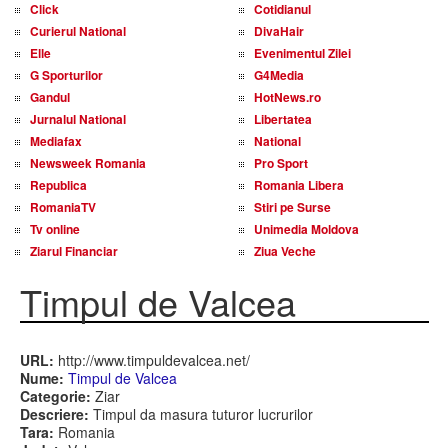
Click
Cotidianul
Curierul National
DivaHair
Elle
Evenimentul Zilei
G Sporturilor
G4Media
Gandul
HotNews.ro
Jurnalul National
Libertatea
Mediafax
National
Newsweek Romania
Pro Sport
Republica
Romania Libera
RomaniaTV
Stiri pe Surse
Tv online
Unimedia Moldova
Ziarul Financiar
Ziua Veche
Timpul de Valcea
URL:
http://www.timpuldevalcea.net/
Nume:
Timpul de Valcea
Categorie:
Ziar
Descriere:
Timpul da masura tuturor lucrurilor
Tara:
Romania