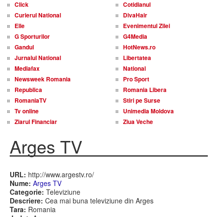
Click
Cotidianul
Curierul National
DivaHair
Elle
Evenimentul Zilei
G Sporturilor
G4Media
Gandul
HotNews.ro
Jurnalul National
Libertatea
Mediafax
National
Newsweek Romania
Pro Sport
Republica
Romania Libera
RomaniaTV
Stiri pe Surse
Tv online
Unimedia Moldova
Ziarul Financiar
Ziua Veche
Arges TV
URL:
http://www.argestv.ro/
Nume:
Arges TV
Categorie:
Televiziune
Descriere:
Cea mai buna televiziune din Arges
Tara:
Romania