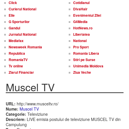
Click
Cotidianul
Curierul National
DivaHair
Elle
Evenimentul Zilei
G Sporturilor
G4Media
Gandul
HotNews.ro
Jurnalul National
Libertatea
Mediafax
National
Newsweek Romania
Pro Sport
Republica
Romania Libera
RomaniaTV
Stiri pe Surse
Tv online
Unimedia Moldova
Ziarul Financiar
Ziua Veche
Muscel TV
URL:
http://www.musceltv.ro/
Nume:
Muscel TV
Categorie:
Televiziune
Descriere:
LIVE emisia postului de televiziune MUSCEL TV din
Campulung