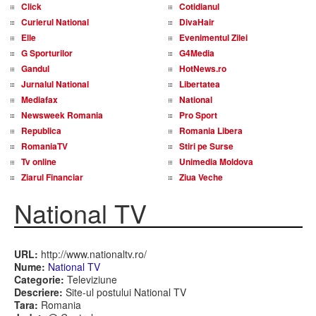
Click
Cotidianul
Curierul National
DivaHair
Elle
Evenimentul Zilei
G Sporturilor
G4Media
Gandul
HotNews.ro
Jurnalul National
Libertatea
Mediafax
National
Newsweek Romania
Pro Sport
Republica
Romania Libera
RomaniaTV
Stiri pe Surse
Tv online
Unimedia Moldova
Ziarul Financiar
Ziua Veche
National TV
URL:
http://www.nationaltv.ro/
Nume:
National TV
Categorie:
Televiziune
Descriere:
Site-ul postului National TV
Tara:
Romania