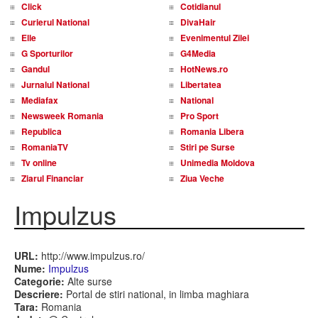
Click
Cotidianul
Curierul National
DivaHair
Elle
Evenimentul Zilei
G Sporturilor
G4Media
Gandul
HotNews.ro
Jurnalul National
Libertatea
Mediafax
National
Newsweek Romania
Pro Sport
Republica
Romania Libera
RomaniaTV
Stiri pe Surse
Tv online
Unimedia Moldova
Ziarul Financiar
Ziua Veche
Impulzus
URL:
http://www.impulzus.ro/
Nume:
Impulzus
Categorie:
Alte surse
Descriere:
Portal de stiri national, in limba maghiara
Tara:
Romania