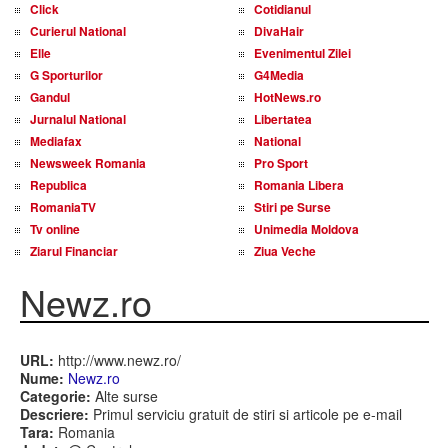
Click
Cotidianul
Curierul National
DivaHair
Elle
Evenimentul Zilei
G Sporturilor
G4Media
Gandul
HotNews.ro
Jurnalul National
Libertatea
Mediafax
National
Newsweek Romania
Pro Sport
Republica
Romania Libera
RomaniaTV
Stiri pe Surse
Tv online
Unimedia Moldova
Ziarul Financiar
Ziua Veche
Newz.ro
URL:
http://www.newz.ro/
Nume:
Newz.ro
Categorie:
Alte surse
Descriere:
Primul serviciu gratuit de stiri si articole pe e-mail
Tara:
Romania