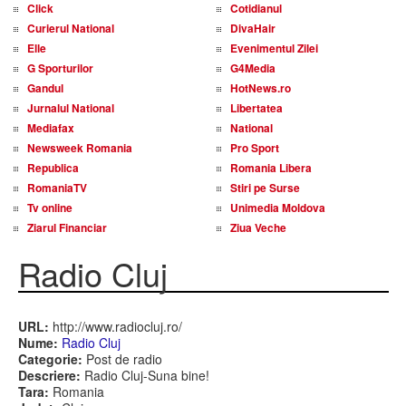
Click
Cotidianul
Curierul National
DivaHair
Elle
Evenimentul Zilei
G Sporturilor
G4Media
Gandul
HotNews.ro
Jurnalul National
Libertatea
Mediafax
National
Newsweek Romania
Pro Sport
Republica
Romania Libera
RomaniaTV
Stiri pe Surse
Tv online
Unimedia Moldova
Ziarul Financiar
Ziua Veche
Radio Cluj
URL:
http://www.radiocluj.ro/
Nume:
Radio Cluj
Categorie:
Post de radio
Descriere:
Radio Cluj-Suna bine!
Tara:
Romania