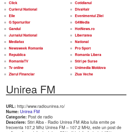
Click
Cotidianul
Curierul National
DivaHair
Elle
Evenimentul Zilei
G Sporturilor
G4Media
Gandul
HotNews.ro
Jurnalul National
Libertatea
Mediafax
National
Newsweek Romania
Pro Sport
Republica
Romania Libera
RomaniaTV
Stiri pe Surse
Tv online
Unimedia Moldova
Ziarul Financiar
Ziua Veche
Unirea FM
URL:
http://www.radiounirea.ro/
Nume:
Unirea FM
Categorie:
Post de radio
Descriere:
Stiri Alba - Radio Unirea FM Alba Iulia emite pe
frecventa 107,2 Mhz Unirea FM – 107.2 MHz, este un post de