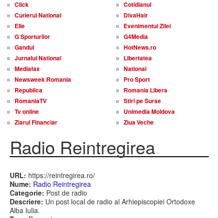
Click
Cotidianul
Curierul National
DivaHair
Elle
Evenimentul Zilei
G Sporturilor
G4Media
Gandul
HotNews.ro
Jurnalul National
Libertatea
Mediafax
National
Newsweek Romania
Pro Sport
Republica
Romania Libera
RomaniaTV
Stiri pe Surse
Tv online
Unimedia Moldova
Ziarul Financiar
Ziua Veche
Radio Reintregirea
URL:
https://reintregirea.ro/
Nume:
Radio Reintregirea
Categorie:
Post de radio
Descriere:
Un post local de radio al Arhiepiscopiei Ortodoxe
Alba Iulia.